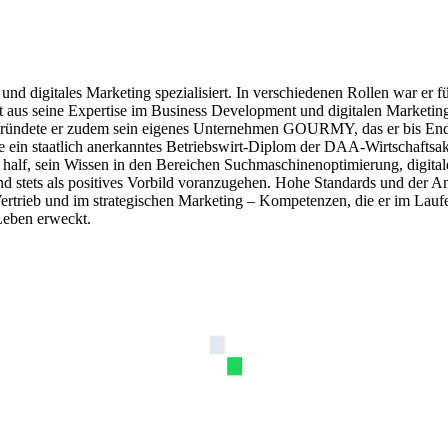
 und digitales Marketing spezialisiert. In verschiedenen Rollen war 
dort aus seine Expertise im Business Development und digitalen Marketi
ründete er zudem sein eigenes Unternehmen GOURMY, das er bis Ende 2
 ein staatlich anerkanntes Betriebswirt-Diplom der DAA-Wirtschaftsak
ihm half, sein Wissen in den Bereichen Suchmaschinenoptimierung, digi
und stets als positives Vorbild voranzugehen. Hohe Standards und der A
ertrieb und im strategischen Marketing – Kompetenzen, die er im Laufe 
 Leben erweckt.