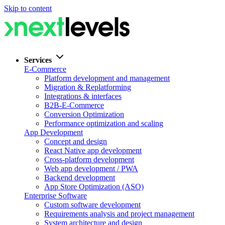
Skip to content
Services
E-Commerce
Platform development and management
Migration & Replatforming
Integrations & interfaces
B2B-E-Commerce
Conversion Optimization
Performance optimization and scaling
App Development
Concept and design
React Native app development
Cross-platform development
Web app development / PWA
Backend development
App Store Optimization (ASO)
Enterprise Software
Custom software development
Requirements analysis and project management
System architecture and design