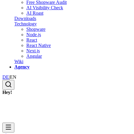
Free Shopware Audit
AI Visibility Check
AI Roast
Downloads
Technology
Shopware
Node.js
React
React Native
Next.js
Angular
Wiki
Agency
DE
|
EN
Hey!