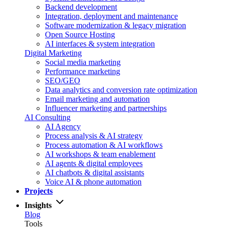
Backend development
Integration, deployment and maintenance
Software modernization & legacy migration
Open Source Hosting
AI interfaces & system integration
Digital Marketing
Social media marketing
Performance marketing
SEO/GEO
Data analytics and conversion rate optimization
Email marketing and automation
Influencer marketing and partnerships
AI Consulting
AI Agency
Process analysis & AI strategy
Process automation & AI workflows
AI workshops & team enablement
AI agents & digital employees
AI chatbots & digital assistants
Voice AI & phone automation
Projects
Insights
Blog
Tools