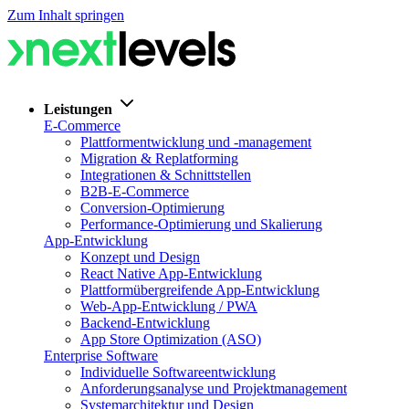
Zum Inhalt springen
Leistungen
E-Commerce
Plattformentwicklung und -management
Migration & Replatforming
Integrationen & Schnittstellen
B2B-E-Commerce
Conversion-Optimierung
Performance-Optimierung und Skalierung
App-Entwicklung
Konzept und Design
React Native App-Entwicklung
Plattformübergreifende App-Entwicklung
Web-App-Entwicklung / PWA
Backend-Entwicklung
App Store Optimization (ASO)
Enterprise Software
Individuelle Softwareentwicklung
Anforderungsanalyse und Projektmanagement
Systemarchitektur und Design