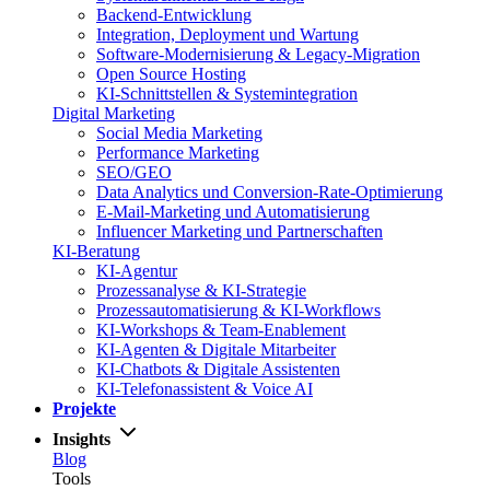
Backend-Entwicklung
Integration, Deployment und Wartung
Software-Modernisierung & Legacy-Migration
Open Source Hosting
KI-Schnittstellen & Systemintegration
Digital Marketing
Social Media Marketing
Performance Marketing
SEO/GEO
Data Analytics und Conversion-Rate-Optimierung
E-Mail-Marketing und Automatisierung
Influencer Marketing und Partnerschaften
KI-Beratung
KI-Agentur
Prozessanalyse & KI-Strategie
Prozessautomatisierung & KI-Workflows
KI-Workshops & Team-Enablement
KI-Agenten & Digitale Mitarbeiter
KI-Chatbots & Digitale Assistenten
KI-Telefonassistent & Voice AI
Projekte
Insights
Blog
Tools