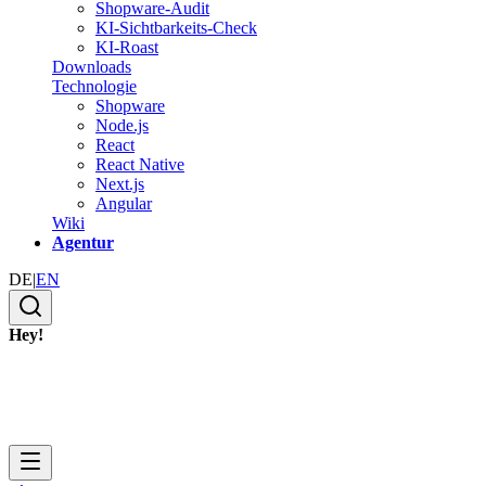
Shopware-Audit
KI-Sichtbarkeits-Check
KI-Roast
Downloads
Technologie
Shopware
Node.js
React
React Native
Next.js
Angular
Wiki
Agentur
DE
|
EN
Hey!