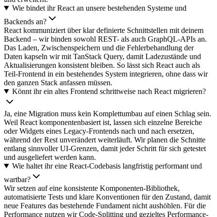
Wie bindet ihr React an unsere bestehenden Systeme und
Backends an?
React kommuniziert über klar definierte Schnittstellen mit deinem
Backend – wir binden sowohl REST- als auch GraphQL-APIs an.
Das Laden, Zwischenspeichern und die Fehlerbehandlung der
Daten kapseln wir mit TanStack Query, damit Ladezustände und
Aktualisierungen konsistent bleiben. So lässt sich React auch als
Teil-Frontend in ein bestehendes System integrieren, ohne dass wir
den ganzen Stack anfassen müssen.
Könnt ihr ein altes Frontend schrittweise nach React migrieren?
Ja, eine Migration muss kein Komplettumbau auf einen Schlag sein.
Weil React komponentenbasiert ist, lassen sich einzelne Bereiche
oder Widgets eines Legacy-Frontends nach und nach ersetzen,
während der Rest unverändert weiterläuft. Wir planen die Schnitte
entlang sinnvoller UI-Grenzen, damit jeder Schritt für sich getestet
und ausgeliefert werden kann.
Wie haltet ihr eine React-Codebasis langfristig performant und
wartbar?
Wir setzen auf eine konsistente Komponenten-Bibliothek,
automatisierte Tests und klare Konventionen für den Zustand, damit
neue Features das bestehende Fundament nicht aushöhlen. Für die
Performance nutzen wir Code-Splitting und gezieltes Performance-