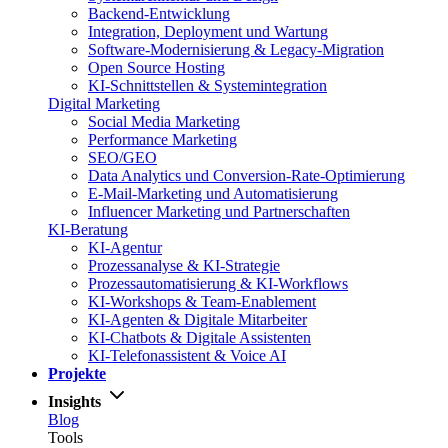
Backend-Entwicklung
Integration, Deployment und Wartung
Software-Modernisierung & Legacy-Migration
Open Source Hosting
KI-Schnittstellen & Systemintegration
Digital Marketing
Social Media Marketing
Performance Marketing
SEO/GEO
Data Analytics und Conversion-Rate-Optimierung
E-Mail-Marketing und Automatisierung
Influencer Marketing und Partnerschaften
KI-Beratung
KI-Agentur
Prozessanalyse & KI-Strategie
Prozessautomatisierung & KI-Workflows
KI-Workshops & Team-Enablement
KI-Agenten & Digitale Mitarbeiter
KI-Chatbots & Digitale Assistenten
KI-Telefonassistent & Voice AI
Projekte
Insights
Blog
Tools