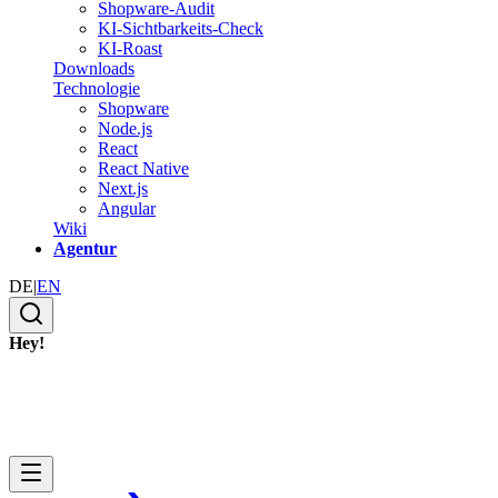
Shopware-Audit
KI-Sichtbarkeits-Check
KI-Roast
Downloads
Technologie
Shopware
Node.js
React
React Native
Next.js
Angular
Wiki
Agentur
DE
|
EN
Hey!