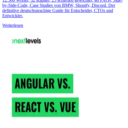
12.500 Wörter, 32 Kapitel, 25 Kriterien gewichtet, 40 FAQs, Side-
by-Side-Code, Case Studies von BMW, Shopify, Discord. Der
definitive deutschsprachige Guide für Entscheider, CTOs und
Entwickler.
Weiterlesen