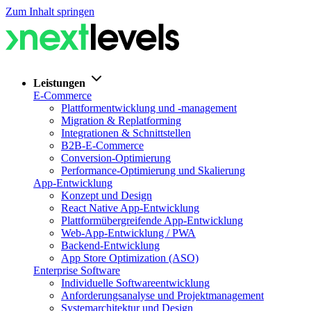
Zum Inhalt springen
Leistungen
E-Commerce
Plattformentwicklung und -management
Migration & Replatforming
Integrationen & Schnittstellen
B2B-E-Commerce
Conversion-Optimierung
Performance-Optimierung und Skalierung
App-Entwicklung
Konzept und Design
React Native App-Entwicklung
Plattformübergreifende App-Entwicklung
Web-App-Entwicklung / PWA
Backend-Entwicklung
App Store Optimization (ASO)
Enterprise Software
Individuelle Softwareentwicklung
Anforderungsanalyse und Projektmanagement
Systemarchitektur und Design