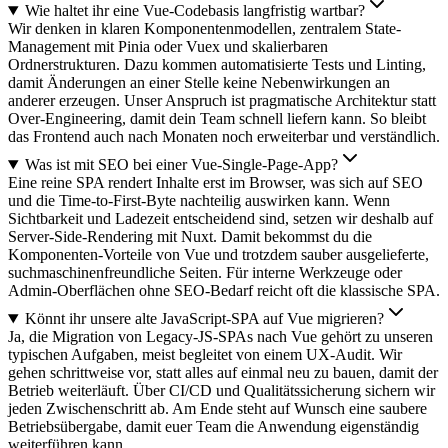
Wie haltet ihr eine Vue-Codebasis langfristig wartbar?
Wir denken in klaren Komponentenmodellen, zentralem State-
Management mit Pinia oder Vuex und skalierbaren
Ordnerstrukturen. Dazu kommen automatisierte Tests und Linting,
damit Änderungen an einer Stelle keine Nebenwirkungen an
anderer erzeugen. Unser Anspruch ist pragmatische Architektur statt
Over-Engineering, damit dein Team schnell liefern kann. So bleibt
das Frontend auch nach Monaten noch erweiterbar und verständlich.
Was ist mit SEO bei einer Vue-Single-Page-App?
Eine reine SPA rendert Inhalte erst im Browser, was sich auf SEO
und die Time-to-First-Byte nachteilig auswirken kann. Wenn
Sichtbarkeit und Ladezeit entscheidend sind, setzen wir deshalb auf
Server-Side-Rendering mit Nuxt. Damit bekommst du die
Komponenten-Vorteile von Vue und trotzdem sauber ausgelieferte,
suchmaschinenfreundliche Seiten. Für interne Werkzeuge oder
Admin-Oberflächen ohne SEO-Bedarf reicht oft die klassische SPA.
Könnt ihr unsere alte JavaScript-SPA auf Vue migrieren?
Ja, die Migration von Legacy-JS-SPAs nach Vue gehört zu unseren
typischen Aufgaben, meist begleitet von einem UX-Audit. Wir
gehen schrittweise vor, statt alles auf einmal neu zu bauen, damit der
Betrieb weiterläuft. Über CI/CD und Qualitätssicherung sichern wir
jeden Zwischenschritt ab. Am Ende steht auf Wunsch eine saubere
Betriebsübergabe, damit euer Team die Anwendung eigenständig
weiterführen kann.