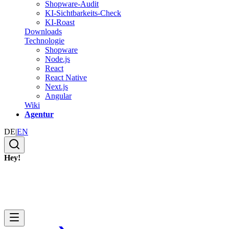
Shopware-Audit
KI-Sichtbarkeits-Check
KI-Roast
Downloads
Technologie
Shopware
Node.js
React
React Native
Next.js
Angular
Wiki
Agentur
DE
|
EN
Hey!