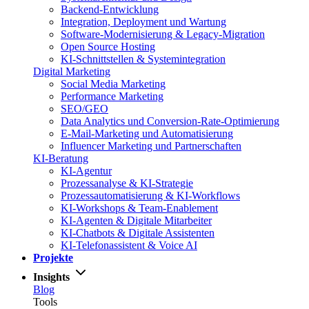
Backend-Entwicklung
Integration, Deployment und Wartung
Software-Modernisierung & Legacy-Migration
Open Source Hosting
KI-Schnittstellen & Systemintegration
Digital Marketing
Social Media Marketing
Performance Marketing
SEO/GEO
Data Analytics und Conversion-Rate-Optimierung
E-Mail-Marketing und Automatisierung
Influencer Marketing und Partnerschaften
KI-Beratung
KI-Agentur
Prozessanalyse & KI-Strategie
Prozessautomatisierung & KI-Workflows
KI-Workshops & Team-Enablement
KI-Agenten & Digitale Mitarbeiter
KI-Chatbots & Digitale Assistenten
KI-Telefonassistent & Voice AI
Projekte
Insights
Blog
Tools