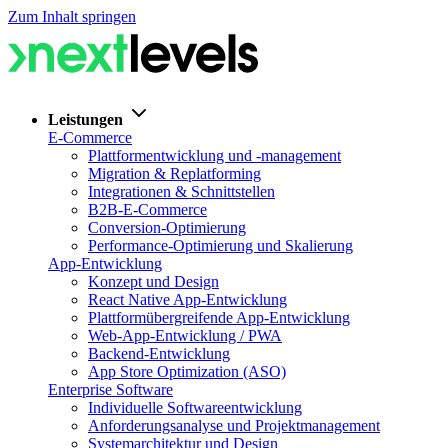
Zum Inhalt springen
Leistungen
E-Commerce
Plattformentwicklung und -management
Migration & Replatforming
Integrationen & Schnittstellen
B2B-E-Commerce
Conversion-Optimierung
Performance-Optimierung und Skalierung
App-Entwicklung
Konzept und Design
React Native App-Entwicklung
Plattformübergreifende App-Entwicklung
Web-App-Entwicklung / PWA
Backend-Entwicklung
App Store Optimization (ASO)
Enterprise Software
Individuelle Softwareentwicklung
Anforderungsanalyse und Projektmanagement
Systemarchitektur und Design