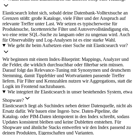
Elasticsearch lohnt sich, sobald deine Datenbank-Volltextsuche an
Grenzen stößt: große Kataloge, viele Filter und der Anspruch auf
relevante Treffer unter Last. Wir setzen es typischerweise für
Produktsuche, facettenreiche Filter und Autovervollständigung ein,
wo eine reine SQL-Suche zu langsam oder zu ungenau wird. Auch
für Observability und Log-Analysen ist es eine starke Wahl.
Wie geht ihr beim Aufsetzen einer Suche mit Elasticsearch vor?
Wir beginnen mit einem Index-Blueprint: Mappings, Analyzer und
die Felder, die wirklich durchsuchbar oder filterbar sein müssen.
Darauf folgt das Relevance-Tuning mit Synonymen und deutschem
Stemming, damit Tippfehler und Wortvarianten passende Treffer
liefern. Für Filter und Kennzahlen nutzen wir Aggregations, statt die
Logik im Frontend nachzubauen.
Wie integriert ihr Elasticsearch in unser bestehendes System, etwa
Shopware?
Elasticsearch liegt als Suchindex neben deiner Datenquelle, nicht als
Ersatz dafür. Wir bauen eine Ingest- bzw. Daten-Pipeline, die
Katalog- oder PIM-Daten idempotent in den Index schreibt, sodass
Updates konsistent bleiben und keine Dubletten entstehen. Für
Shopware und ähnliche Stacks entwerfen wir den Index passend zu
deinen Produkten, Eigenschaften und Varianten.