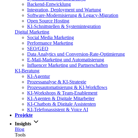
Backend-Entwicklung
Integration, Deployment und Wartung
Software-Modernisierung & Legacy-Migration
Open Source Hosting
KI-Schnittstellen & Systemintegration
Digital Marketing
Social Media Marketing
Performance Marketing
SEO/GEO
Data Analytics und Conversion-Rate-Optimierung
E-Mail-Marketing und Automatisierung
Influencer Marketing und Partnerschaften
KI-Beratung
KI-Agentur
Prozessanalyse & KI-Strategie
Prozessautomatisierung & KI-Workflows
KI-Workshops & Team-Enablement
KI-Agenten & Digitale Mitarbeiter
KI-Chatbots & Digitale Assistenten
KI-Telefonassistent & Voice AI
Projekte
Insights
Blog
Tools