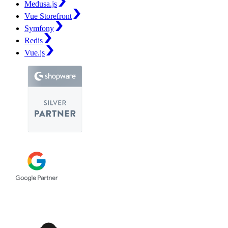
Medusa.js
Vue Storefront
Symfony
Redis
Vue.js