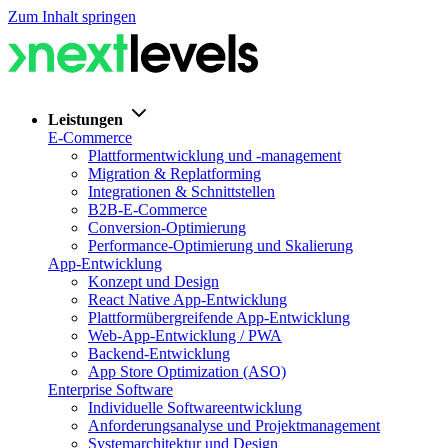
Zum Inhalt springen
Leistungen
E-Commerce
Plattformentwicklung und -management
Migration & Replatforming
Integrationen & Schnittstellen
B2B-E-Commerce
Conversion-Optimierung
Performance-Optimierung und Skalierung
App-Entwicklung
Konzept und Design
React Native App-Entwicklung
Plattformübergreifende App-Entwicklung
Web-App-Entwicklung / PWA
Backend-Entwicklung
App Store Optimization (ASO)
Enterprise Software
Individuelle Softwareentwicklung
Anforderungsanalyse und Projektmanagement
Systemarchitektur und Design