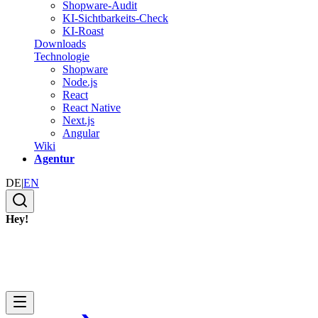
Shopware-Audit
KI-Sichtbarkeits-Check
KI-Roast
Downloads
Technologie
Shopware
Node.js
React
React Native
Next.js
Angular
Wiki
Agentur
DE
|
EN
Hey!