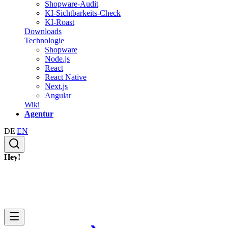
Shopware-Audit
KI-Sichtbarkeits-Check
KI-Roast
Downloads
Technologie
Shopware
Node.js
React
React Native
Next.js
Angular
Wiki
Agentur
DE
|
EN
Hey!