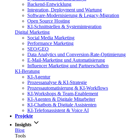
Backend-Entwicklung
Integration, Deployment und Wartung
Software-Modernisierung & Legacy-Migration
Open Source Hosting
KI-Schnittstellen & Systemintegration
Digital Marketing
Social Media Marketing
Performance Marketing
SEO/GEO
Data Analytics und Conversion-Rate-Optimierung
E-Mail-Marketing und Automatisierung
Influencer Marketing und Partnerschaften
KI-Beratung
KI-Agentur
Prozessanalyse & KI-Strategie
Prozessautomatisierung & KI-Workflows
KI-Workshops & Team-Enablement
KI-Agenten & Digitale Mitarbeiter
KI-Chatbots & Digitale Assistenten
KI-Telefonassistent & Voice AI
Projekte
Insights
Blog
Tools