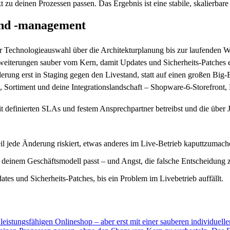
 zu deinen Prozessen passen. Das Ergebnis ist eine stabile, skalierbar
und -management
r Technologieauswahl über die Architekturplanung bis zur laufenden 
eiterungen sauber vom Kern, damit Updates und Sicherheits-Patches e
derung erst in Staging gegen den Livestand, statt auf einen großen Big
l, Sortiment und deine Integrationslandschaft – Shopware-6-Storefront
mit definierten SLAs und festem Ansprechpartner betreibst und die über J
l jede Änderung riskiert, etwas anderes im Live-Betrieb kaputtzumach
u deinem Geschäftsmodell passt – und Angst, die falsche Entscheidung z
 und Sicherheits-Patches, bis ein Problem im Livebetrieb auffällt.
leistungsfähigen Onlineshop – aber erst mit einer sauberen individuellen