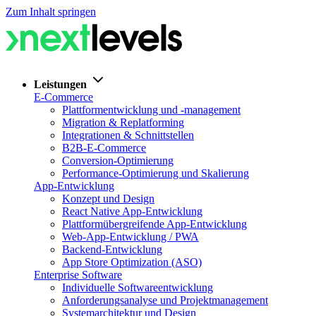
Zum Inhalt springen
Leistungen
E-Commerce
Plattformentwicklung und -management
Migration & Replatforming
Integrationen & Schnittstellen
B2B-E-Commerce
Conversion-Optimierung
Performance-Optimierung und Skalierung
App-Entwicklung
Konzept und Design
React Native App-Entwicklung
Plattformübergreifende App-Entwicklung
Web-App-Entwicklung / PWA
Backend-Entwicklung
App Store Optimization (ASO)
Enterprise Software
Individuelle Softwareentwicklung
Anforderungsanalyse und Projektmanagement
Systemarchitektur und Design