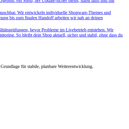
bnis: ein Shop, der Update-sicher bleibt, stabil läuft und mit
stauschbar. Wir entwickeln individuelle Shopware-Themes und
mung bis zum finalen Handoff arbeiten wir nah an deinen
litätsprüfungen, bevor Probleme im Livebetrieb entstehen. Wir
ing. So bleibt dein Shop aktuell, sicher und stabil, ohne dass du
e Grundlage für stabile, planbare Weiterentwicklung.