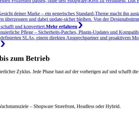
inen Prozessen passen, ohne den Shopware-Kern zu verbasteln. Das Erge
 Gesicht deiner Marke – ein generisches Standard-Theme macht ihn au
ten überzeugen und dabei update-sicher bleiben. Von der Designabstim
 schafft und konvertiert.
Mehr erfahren
nuierliche Pflege – Sicherheits-Patches, Plugin-Updates und Kompatibi
finierten SLAs, einem direkten Ansprechpartner und proaktivem Monitor
bis zum Betrieb
ierlicher Zyklus. Jede Phase baut auf der vorherigen auf und schafft di
Wachstumsziele – Shopware Storefront, Headless oder Hybrid.