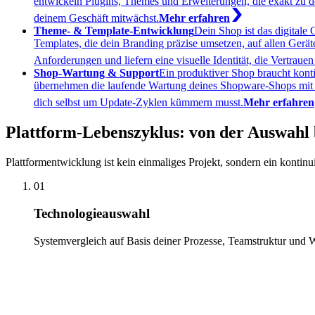
entwickeln Plugins, Themes und Erweiterungen, die exakt zu de
deinem Geschäft mitwächst.
Mehr erfahren
Theme- & Template-Entwicklung
Dein Shop ist das digitale
Templates, die dein Branding präzise umsetzen, auf allen Gerä
Anforderungen und liefern eine visuelle Identität, die Vertrauen
Shop-Wartung & Support
Ein produktiver Shop braucht konti
übernehmen die laufende Wartung deines Shopware-Shops mit de
dich selbst um Update-Zyklen kümmern musst.
Mehr erfahren
Plattform-Lebenszyklus: von der Auswahl 
Plattformentwicklung ist kein einmaliges Projekt, sondern ein kontinu
01
Technologieauswahl
Systemvergleich auf Basis deiner Prozesse, Teamstruktur und 