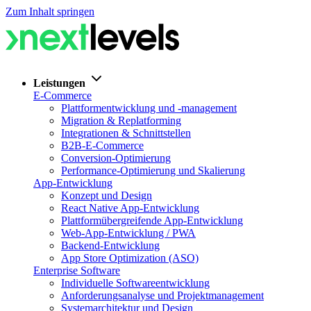
Zum Inhalt springen
Leistungen
E-Commerce
Plattformentwicklung und -management
Migration & Replatforming
Integrationen & Schnittstellen
B2B-E-Commerce
Conversion-Optimierung
Performance-Optimierung und Skalierung
App-Entwicklung
Konzept und Design
React Native App-Entwicklung
Plattformübergreifende App-Entwicklung
Web-App-Entwicklung / PWA
Backend-Entwicklung
App Store Optimization (ASO)
Enterprise Software
Individuelle Softwareentwicklung
Anforderungsanalyse und Projektmanagement
Systemarchitektur und Design