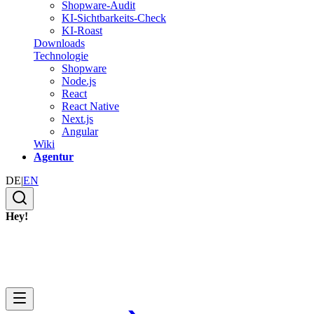
Shopware-Audit
KI-Sichtbarkeits-Check
KI-Roast
Downloads
Technologie
Shopware
Node.js
React
React Native
Next.js
Angular
Wiki
Agentur
DE
|
EN
Hey!