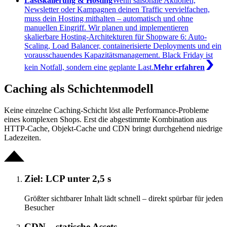
Lastskalierung & Hosting
Wenn saisonale Aktionen,
Newsletter oder Kampagnen deinen Traffic vervielfachen,
muss dein Hosting mithalten – automatisch und ohne
manuellen Eingriff. Wir planen und implementieren
skalierbare Hosting-Architekturen für Shopware 6: Auto-
Scaling, Load Balancer, containerisierte Deployments und ein
vorausschauendes Kapazitätsmanagement. Black Friday ist
kein Notfall, sondern eine geplante Last.
Mehr erfahren
Caching als Schichtenmodell
Keine einzelne Caching-Schicht löst alle Performance-Probleme
eines komplexen Shops. Erst die abgestimmte Kombination aus
HTTP-Cache, Objekt-Cache und CDN bringt durchgehend niedrige
Ladezeiten.
Ziel: LCP unter 2,5 s
Größter sichtbarer Inhalt lädt schnell – direkt spürbar für jeden
Besucher
CDN – statische Assets