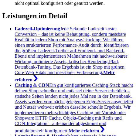
nicht optimal konfiguriert oder genutzt werden.
Leistungen im Detail
Ladezeit-Optimierung
Jede Sekunde Ladezeit kostet
Conversion – das ist keine Behauptung, sondern messbare
Realität in jedem Shop mit Analyse-Tracking. Wir führen
einen strukturierten Performance-Audit durch, identifizieren
die größten Ladezeit-Treiber auf Frontend- und Backend-
Ebene und implementieren Maßnahmen mit nachweisbarer
Wirkung: optimierte Assets, kritischer Rendering-Pfad,
Datenbank-Tuning. Das Ergebnis ist ein Shop mit grünen
Core Web Vitals und messbarer Verbesserung.
Mehr
erfahren
Caching & CDN
Ein gut konfiguriertes Caching-Stack macht
deinen Shop schneller und entlastet deine Server erheblich –
statische Seiten landen nicht jedes Mal neu in der Datenbank,
Assets werden vom nächstgelegenen Edge-Server ausgeliefert
und Nutzer weltweit erleben dasselbe schnelle Ergebnis. Wir
implementieren mehrschichtiges Caching mit Varnish oder
Shopware HTTP Cache, Objekt-Caching mit Redis und
CDN-Integration – aufeinander abgestimmt und
produktionsreif konfiguriert.
Mehr erfahren