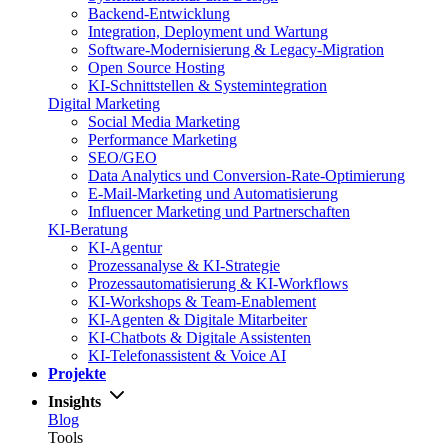
Backend-Entwicklung
Integration, Deployment und Wartung
Software-Modernisierung & Legacy-Migration
Open Source Hosting
KI-Schnittstellen & Systemintegration
Digital Marketing
Social Media Marketing
Performance Marketing
SEO/GEO
Data Analytics und Conversion-Rate-Optimierung
E-Mail-Marketing und Automatisierung
Influencer Marketing und Partnerschaften
KI-Beratung
KI-Agentur
Prozessanalyse & KI-Strategie
Prozessautomatisierung & KI-Workflows
KI-Workshops & Team-Enablement
KI-Agenten & Digitale Mitarbeiter
KI-Chatbots & Digitale Assistenten
KI-Telefonassistent & Voice AI
Projekte
Insights
Blog
Tools