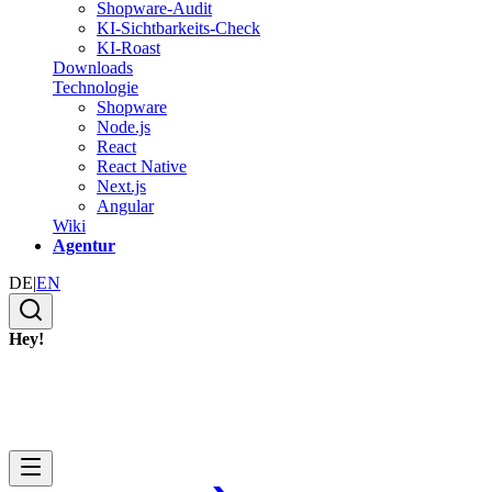
Shopware-Audit
KI-Sichtbarkeits-Check
KI-Roast
Downloads
Technologie
Shopware
Node.js
React
React Native
Next.js
Angular
Wiki
Agentur
DE
|
EN
Hey!