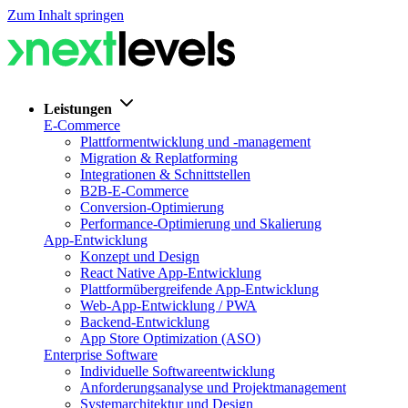
Zum Inhalt springen
Leistungen
E-Commerce
Plattformentwicklung und -management
Migration & Replatforming
Integrationen & Schnittstellen
B2B-E-Commerce
Conversion-Optimierung
Performance-Optimierung und Skalierung
App-Entwicklung
Konzept und Design
React Native App-Entwicklung
Plattformübergreifende App-Entwicklung
Web-App-Entwicklung / PWA
Backend-Entwicklung
App Store Optimization (ASO)
Enterprise Software
Individuelle Softwareentwicklung
Anforderungsanalyse und Projektmanagement
Systemarchitektur und Design