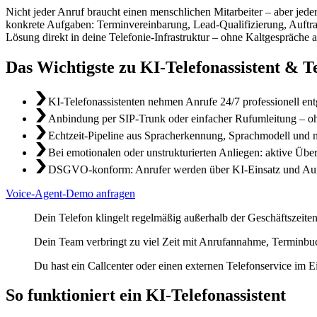
Nicht jeder Anruf braucht einen menschlichen Mitarbeiter – aber jede
konkrete Aufgaben: Terminvereinbarung, Lead-Qualifizierung, Auftr
Lösung direkt in deine Telefonie-Infrastruktur – ohne Kaltgespräche a
Das Wichtigste zu KI-Telefonassistent & 
KI-Telefonassistenten nehmen Anrufe 24/7 professionell e
Anbindung per SIP-Trunk oder einfacher Rufumleitung – ohn
Echtzeit-Pipeline aus Spracherkennung, Sprachmodell und na
Bei emotionalen oder unstrukturierten Anliegen: aktive Übe
DSGVO-konform: Anrufer werden über KI-Einsatz und Aufze
Voice-Agent-Demo anfragen
Dein Telefon klingelt regelmäßig außerhalb der Geschäftszeiten
Dein Team verbringt zu viel Zeit mit Anrufannahme, Terminbu
Du hast ein Callcenter oder einen externen Telefonservice im Eins
So funktioniert ein KI-Telefonassistent