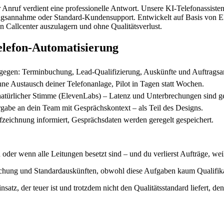
r Anruf verdient eine professionelle Antwort. Unsere KI-Telefonassiste
agsannahme oder Standard-Kundensupport. Entwickelt auf Basis von E
n Callcenter auszulagern und ohne Qualitätsverlust.
Telefon-Automatisierung
ntgegen: Terminbuchung, Lead-Qualifizierung, Auskünfte und Auftrags
e Austausch deiner Telefonanlage, Pilot in Tagen statt Wochen.
türlicher Stimme (ElevenLabs) – Latenz und Unterbrechungen sind gelö
rgabe an dein Team mit Gesprächskontext – als Teil des Designs.
ichnung informiert, Gesprächsdaten werden geregelt gespeichert.
 oder wenn alle Leitungen besetzt sind – und du verlierst Aufträge, we
chung und Standardauskünften, obwohl diese Aufgaben kaum Qualifika
atz, der teuer ist und trotzdem nicht den Qualitätsstandard liefert, den 