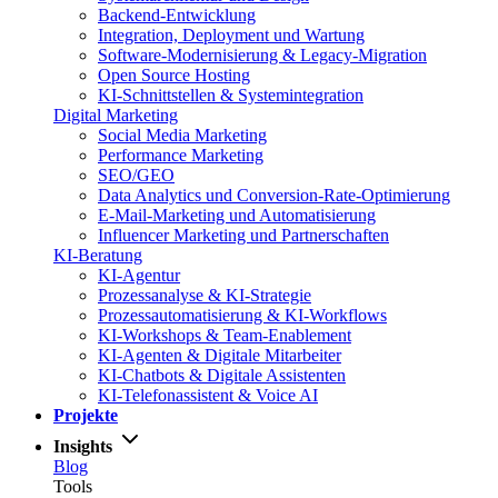
Backend-Entwicklung
Integration, Deployment und Wartung
Software-Modernisierung & Legacy-Migration
Open Source Hosting
KI-Schnittstellen & Systemintegration
Digital Marketing
Social Media Marketing
Performance Marketing
SEO/GEO
Data Analytics und Conversion-Rate-Optimierung
E-Mail-Marketing und Automatisierung
Influencer Marketing und Partnerschaften
KI-Beratung
KI-Agentur
Prozessanalyse & KI-Strategie
Prozessautomatisierung & KI-Workflows
KI-Workshops & Team-Enablement
KI-Agenten & Digitale Mitarbeiter
KI-Chatbots & Digitale Assistenten
KI-Telefonassistent & Voice AI
Projekte
Insights
Blog
Tools