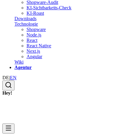
Shopware-Audit
KI-Sichtbarkeits-Check
KI-Roast
Downloads
Technologie
Shopware
Node.js
React
React Native
Next.js
Angular
Wiki
Agentur
DE
|
EN
Hey!