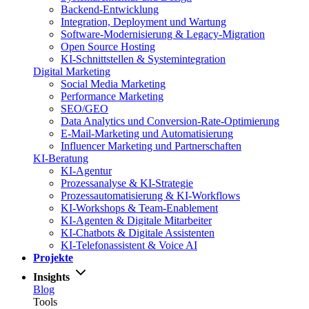
Backend-Entwicklung
Integration, Deployment und Wartung
Software-Modernisierung & Legacy-Migration
Open Source Hosting
KI-Schnittstellen & Systemintegration
Digital Marketing
Social Media Marketing
Performance Marketing
SEO/GEO
Data Analytics und Conversion-Rate-Optimierung
E-Mail-Marketing und Automatisierung
Influencer Marketing und Partnerschaften
KI-Beratung
KI-Agentur
Prozessanalyse & KI-Strategie
Prozessautomatisierung & KI-Workflows
KI-Workshops & Team-Enablement
KI-Agenten & Digitale Mitarbeiter
KI-Chatbots & Digitale Assistenten
KI-Telefonassistent & Voice AI
Projekte
Insights
Blog
Tools