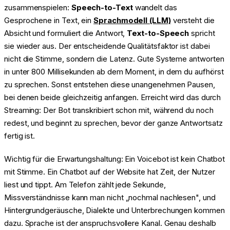
zusammenspielen:
Speech-to-Text
wandelt das
Gesprochene in Text, ein
Sprachmodell (LLM)
versteht die
Absicht und formuliert die Antwort,
Text-to-Speech
spricht
sie wieder aus. Der entscheidende Qualitätsfaktor ist dabei
nicht die Stimme, sondern die Latenz. Gute Systeme antworten
in unter 800 Millisekunden ab dem Moment, in dem du aufhörst
zu sprechen. Sonst entstehen diese unangenehmen Pausen,
bei denen beide gleichzeitig anfangen. Erreicht wird das durch
Streaming: Der Bot transkribiert schon mit, während du noch
redest, und beginnt zu sprechen, bevor der ganze Antwortsatz
fertig ist.
Wichtig für die Erwartungshaltung: Ein Voicebot ist kein Chatbot
mit Stimme. Ein Chatbot auf der Website hat Zeit, der Nutzer
liest und tippt. Am Telefon zählt jede Sekunde,
Missverständnisse kann man nicht „nochmal nachlesen", und
Hintergrundgeräusche, Dialekte und Unterbrechungen kommen
dazu. Sprache ist der anspruchsvollere Kanal. Genau deshalb