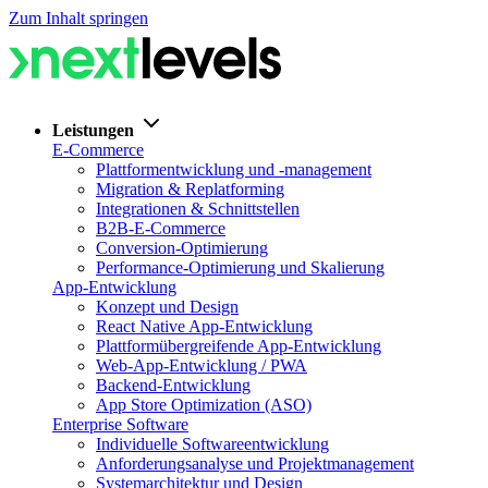
Zum Inhalt springen
Leistungen
E-Commerce
Plattformentwicklung und -management
Migration & Replatforming
Integrationen & Schnittstellen
B2B-E-Commerce
Conversion-Optimierung
Performance-Optimierung und Skalierung
App-Entwicklung
Konzept und Design
React Native App-Entwicklung
Plattformübergreifende App-Entwicklung
Web-App-Entwicklung / PWA
Backend-Entwicklung
App Store Optimization (ASO)
Enterprise Software
Individuelle Softwareentwicklung
Anforderungsanalyse und Projektmanagement
Systemarchitektur und Design