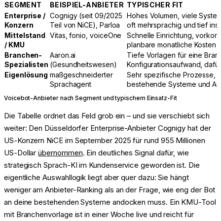
SEGMENT
BEISPIEL-ANBIETER
TYPISCHER FIT
Enterprise /
Cognigy (seit 09/2025
Hohes Volumen, viele System
Konzern
Teil von NiCE), Parloa
oft mehrsprachig und tief ins
Mittelstand
Vitas, fonio, voiceOne
Schnelle Einrichtung, vorkon
/ KMU
planbare monatliche Kosten
Branchen-
Aaron.ai
Tiefe Vorlagen für eine Bra
Spezialisten
(Gesundheitswesen)
Konfigurationsaufwand, dafür
Eigenlösung
maßgeschneiderter
Sehr spezifische Prozesse,
Sprachagent
bestehende Systeme und Au
Voicebot-Anbieter nach Segment und typischem Einsatz-Fit
Die Tabelle ordnet das Feld grob ein – und sie verschiebt sich
weiter: Den Düsseldorfer Enterprise-Anbieter Cognigy hat der
US-Konzern NiCE im September 2025 für rund 955 Millionen
US-Dollar
übernommen
. Ein deutliches Signal dafür, wie
strategisch Sprach-KI im Kundenservice geworden ist. Die
eigentliche Auswahllogik liegt aber quer dazu: Sie hängt
weniger am Anbieter-Ranking als an der Frage, wie eng der Bot
an deine bestehenden Systeme andocken muss. Ein KMU-Tool
mit Branchenvorlage ist in einer Woche live und reicht für