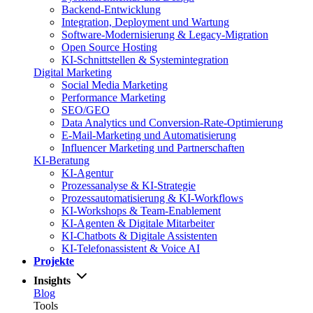
Backend-Entwicklung
Integration, Deployment und Wartung
Software-Modernisierung & Legacy-Migration
Open Source Hosting
KI-Schnittstellen & Systemintegration
Digital Marketing
Social Media Marketing
Performance Marketing
SEO/GEO
Data Analytics und Conversion-Rate-Optimierung
E-Mail-Marketing und Automatisierung
Influencer Marketing und Partnerschaften
KI-Beratung
KI-Agentur
Prozessanalyse & KI-Strategie
Prozessautomatisierung & KI-Workflows
KI-Workshops & Team-Enablement
KI-Agenten & Digitale Mitarbeiter
KI-Chatbots & Digitale Assistenten
KI-Telefonassistent & Voice AI
Projekte
Insights
Blog
Tools