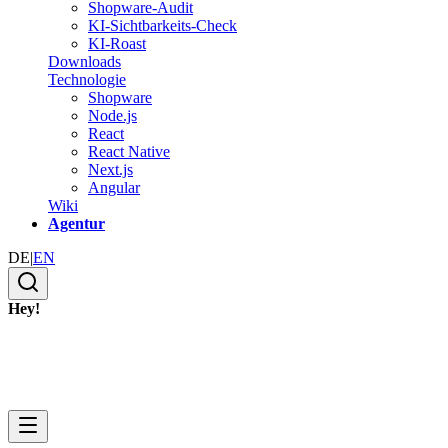
Shopware-Audit
KI-Sichtbarkeits-Check
KI-Roast
Downloads
Technologie
Shopware
Node.js
React
React Native
Next.js
Angular
Wiki
Agentur
DE
|
EN
Hey!