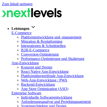
Zum Inhalt springen
Leistungen
E-Commerce
Plattformentwicklung und -management
Migration & Replatforming
Integrationen & Schnittstellen
B2B-E-Commerce
Conversion-Optimierung
Performance-Optimierung und Skalierung
App-Entwicklung
Konzept und Design
React Native App-Entwicklung
Plattformübergreifende App-Entwicklung
Web-App-Entwicklung / PWA
Backend-Entwicklung
App Store Optimization (ASO)
Enterprise Software
Individuelle Softwareentwicklung
Anforderungsanalyse und Projektmanagement
Systemarchitektur und Design