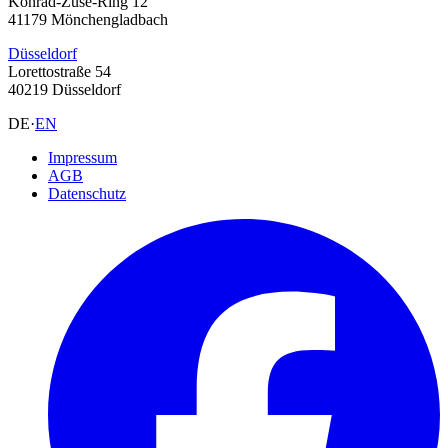
Konrad-Zuse-Ring 12
41179 Mönchengladbach
Düsseldorf
Lorettostraße 54
40219 Düsseldorf
DE
·
EN
Impressum
AGB
Datenschutz