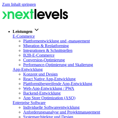
Zum Inhalt springen
Leistungen
E-Commerce
Plattformentwicklung und -management
Migration & Replatforming
Integrationen & Schnittstellen
B2B-E-Commerce
Conversion-Optimierung
Performance-Optimierung und Skalierung
App-Entwicklung
Konzept und Design
React Native App-Entwicklung
Plattformübergreifende App-Entwicklung
Web-App-Entwicklung / PWA
Backend-Entwicklung
App Store Optimization (ASO)
Enterprise Software
Individuelle Softwareentwicklung
Anforderungsanalyse und Projektmanagement
Systemarchitektur und Design