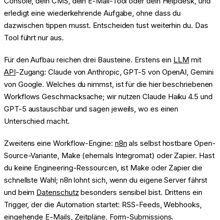
Console, dein CMS, dein E-Mail-Tool oder dein Helpdesk, und
erledigt eine wiederkehrende Aufgabe, ohne dass du
dazwischen tippen musst. Entscheiden tust weiterhin du. Das
Tool führt nur aus.
Für den Aufbau reichen drei Bausteine. Erstens ein
LLM
mit
API
-Zugang: Claude von Anthropic, GPT-5 von OpenAI, Gemini
von Google. Welches du nimmst, ist für die hier beschriebenen
Workflows Geschmacksache; wir nutzen Claude Haiku 4.5 und
GPT-5 austauschbar und sagen jeweils, wo es einen
Unterschied macht.
Zweitens eine Workflow-Engine:
n8n
als selbst hostbare Open-
Source-Variante, Make (ehemals Integromat) oder Zapier. Hast
du keine Engineering-Ressourcen, ist Make oder Zapier die
schnellste Wahl; n8n lohnt sich, wenn du eigene Server fährst
und beim
Datenschutz
besonders sensibel bist. Drittens ein
Trigger, der die Automation startet: RSS-Feeds, Webhooks,
eingehende E-Mails, Zeitpläne, Form-Submissions.