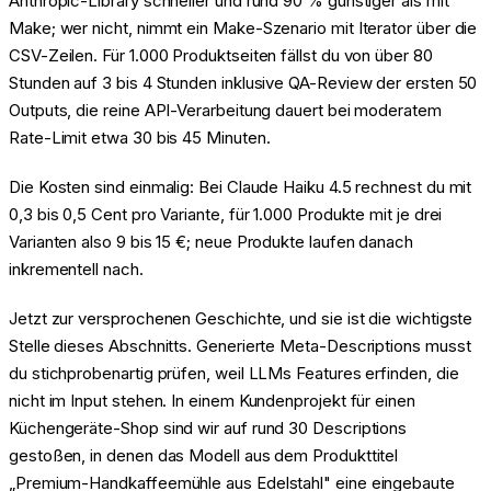
Anthropic-Library schneller und rund 90 % günstiger als mit
Make; wer nicht, nimmt ein Make-Szenario mit Iterator über die
CSV-Zeilen. Für 1.000 Produktseiten fällst du von über 80
Stunden auf 3 bis 4 Stunden inklusive QA-Review der ersten 50
Outputs, die reine API-Verarbeitung dauert bei moderatem
Rate-Limit etwa 30 bis 45 Minuten.
Die Kosten sind einmalig: Bei Claude Haiku 4.5 rechnest du mit
0,3 bis 0,5 Cent pro Variante, für 1.000 Produkte mit je drei
Varianten also 9 bis 15 €; neue Produkte laufen danach
inkrementell nach.
Jetzt zur versprochenen Geschichte, und sie ist die wichtigste
Stelle dieses Abschnitts. Generierte Meta-Descriptions musst
du stichprobenartig prüfen, weil LLMs Features erfinden, die
nicht im Input stehen. In einem Kundenprojekt für einen
Küchengeräte-Shop sind wir auf rund 30 Descriptions
gestoßen, in denen das Modell aus dem Produkttitel
„Premium-Handkaffeemühle aus Edelstahl" eine eingebaute