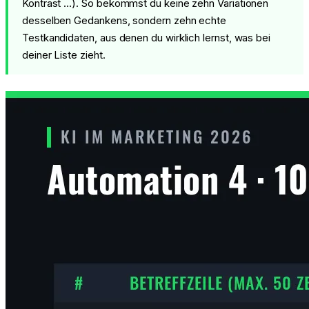
Kontrast …). So bekommst du keine zehn Variationen
desselben Gedankens, sondern zehn echte
Testkandidaten, aus denen du wirklich lernst, was bei
deiner Liste zieht.