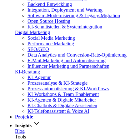
Backend-Entwicklung
Integration, Deployment und Wartung
Software-Modernisierung & Legacy-Migration
Open Source Hosting
KI-Schnittstellen & Systemintegration
Digital Marketing
Social Media Marketing
Performance Marketing
SEO/GEO
Data Analytics und Conversion-Rate-Optimierung
E-Mail-Marketing und Automatisierung
Influencer Marketing und Partnerschaften
KI-Beratung
KI-Agentur
Prozessanalyse & KI-Strategie
Prozessautomatisierung & KI-Workflows
KI-Workshops & Team-Enablement
KI-Agenten & Digitale Mitarbeiter
KI-Chatbots & Digitale Assistenten
KI-Telefonassistent & Voice AI
Projekte
Insights
Blog
Tools