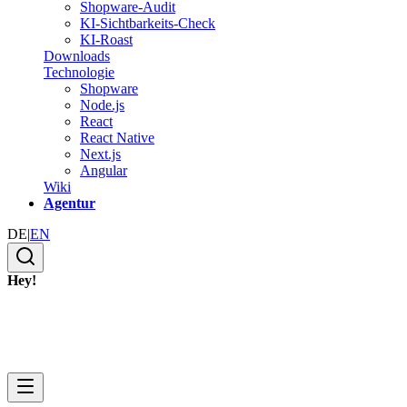
Shopware-Audit
KI-Sichtbarkeits-Check
KI-Roast
Downloads
Technologie
Shopware
Node.js
React
React Native
Next.js
Angular
Wiki
Agentur
DE
|
EN
Hey!