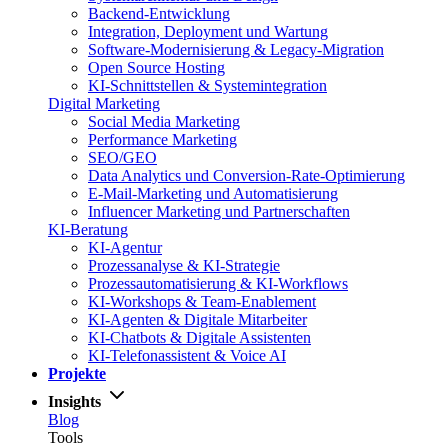
Backend-Entwicklung
Integration, Deployment und Wartung
Software-Modernisierung & Legacy-Migration
Open Source Hosting
KI-Schnittstellen & Systemintegration
Digital Marketing
Social Media Marketing
Performance Marketing
SEO/GEO
Data Analytics und Conversion-Rate-Optimierung
E-Mail-Marketing und Automatisierung
Influencer Marketing und Partnerschaften
KI-Beratung
KI-Agentur
Prozessanalyse & KI-Strategie
Prozessautomatisierung & KI-Workflows
KI-Workshops & Team-Enablement
KI-Agenten & Digitale Mitarbeiter
KI-Chatbots & Digitale Assistenten
KI-Telefonassistent & Voice AI
Projekte
Insights
Blog
Tools