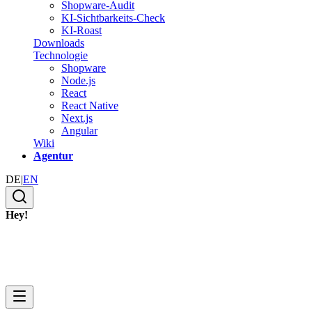
Shopware-Audit
KI-Sichtbarkeits-Check
KI-Roast
Downloads
Technologie
Shopware
Node.js
React
React Native
Next.js
Angular
Wiki
Agentur
DE
|
EN
Hey!