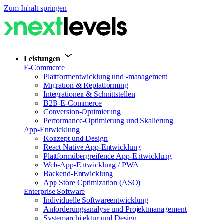
Zum Inhalt springen
Leistungen
E-Commerce
Plattformentwicklung und -management
Migration & Replatforming
Integrationen & Schnittstellen
B2B-E-Commerce
Conversion-Optimierung
Performance-Optimierung und Skalierung
App-Entwicklung
Konzept und Design
React Native App-Entwicklung
Plattformübergreifende App-Entwicklung
Web-App-Entwicklung / PWA
Backend-Entwicklung
App Store Optimization (ASO)
Enterprise Software
Individuelle Softwareentwicklung
Anforderungsanalyse und Projektmanagement
Systemarchitektur und Design