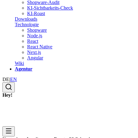
Shopware-Audit
KI-Sichtbarkeits-Check
KI-Roast
Downloads
Technologie
Shopware
Node.js
React
React Native
Next.js
Angular
Wiki
Agentur
DE
|
EN
Hey!