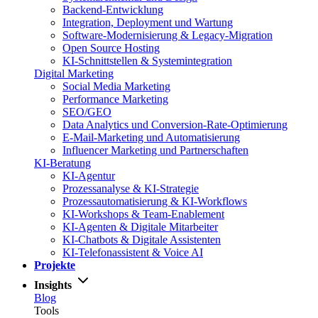
Backend-Entwicklung
Integration, Deployment und Wartung
Software-Modernisierung & Legacy-Migration
Open Source Hosting
KI-Schnittstellen & Systemintegration
Digital Marketing
Social Media Marketing
Performance Marketing
SEO/GEO
Data Analytics und Conversion-Rate-Optimierung
E-Mail-Marketing und Automatisierung
Influencer Marketing und Partnerschaften
KI-Beratung
KI-Agentur
Prozessanalyse & KI-Strategie
Prozessautomatisierung & KI-Workflows
KI-Workshops & Team-Enablement
KI-Agenten & Digitale Mitarbeiter
KI-Chatbots & Digitale Assistenten
KI-Telefonassistent & Voice AI
Projekte
Insights
Blog
Tools