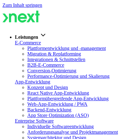
Zum Inhalt springen
Leistungen
E-Commerce
Plattformentwicklung und -management
Migration & Replatforming
Integrationen & Schnittstellen
B2B-E-Commerce
Conversion-Optimierung
Performance-Optimierung und Skalierung
App-Entwicklung
Konzept und Design
React Native App-Entwicklung
Plattformübergreifende App-Entwicklung
Web-App-Entwicklung / PWA
Backend-Entwicklung
App Store Optimization (ASO)
Enterprise Software
Individuelle Softwareentwicklung
Anforderungsanalyse und Projektmanagement
Systemarchitektur und Design