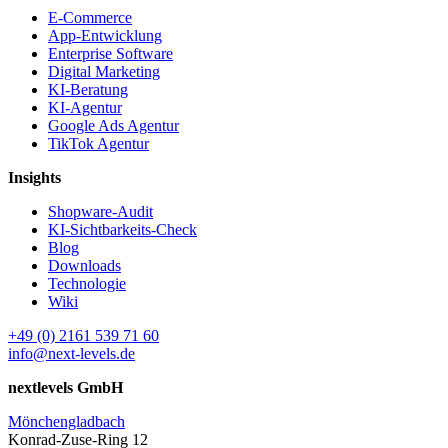
E-Commerce
App-Entwicklung
Enterprise Software
Digital Marketing
KI-Beratung
KI-Agentur
Google Ads Agentur
TikTok Agentur
Insights
Shopware-Audit
KI-Sichtbarkeits-Check
Blog
Downloads
Technologie
Wiki
+49 (0) 2161 539 71 60
info@next-levels.de
nextlevels GmbH
Mönchengladbach
Konrad-Zuse-Ring 12