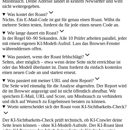
Missbrauch. Deine Adresse landet in keinem Newsletter und wird
nicht weitergegeben.
Was kostet der Roast?
Nichts. Ein E-Mail-Code ist gut für genau einen Roast. Willst du
mehrere Seiten testen, forderst du für jede einen neuen Code an.
Wie lange dauert ein Roast?
In der Regel 60–90 Sekunden. Alle 10 Prüfer arbeiten parallel, jeder
mit einem eigenen KI-Modell-Aufruf. Lass das Browser-Fenster
währenddessen offen.
Was passiert, wenn der Roast fehlschlägt?
Selten, aber möglich – etwa wenn deine Seite nicht erreichbar ist
oder das Modell überlastet ist. Dann forderst du einfach kostenlos
einen neuen Code an und startest erneut.
Was passiert mit meiner URL und dem Report?
Die Seite wird einmalig für die Analyse abgerufen. Der Report wird
dir im Browser angezeigt und ist nicht öffentlich abrufbar. Wir
speichern E-Mail, URL und Score, um Missbrauch zu verhindern
und dich auf Wunsch zu Ergebnissen beraten zu können.
Worin unterscheidet sich der Roast vom KI-Sichtbarkeits-Check?
Der KI-Sichtbarkeits-Check prüft technisch, ob KI-Crawler deine
Seite lesen können – ohne KI-Modell-Aufrufe. Der KI-Roast lässt