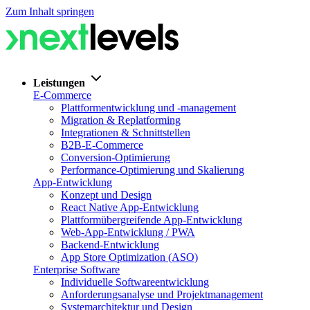
Zum Inhalt springen
Leistungen
E-Commerce
Plattformentwicklung und -management
Migration & Replatforming
Integrationen & Schnittstellen
B2B-E-Commerce
Conversion-Optimierung
Performance-Optimierung und Skalierung
App-Entwicklung
Konzept und Design
React Native App-Entwicklung
Plattformübergreifende App-Entwicklung
Web-App-Entwicklung / PWA
Backend-Entwicklung
App Store Optimization (ASO)
Enterprise Software
Individuelle Softwareentwicklung
Anforderungsanalyse und Projektmanagement
Systemarchitektur und Design