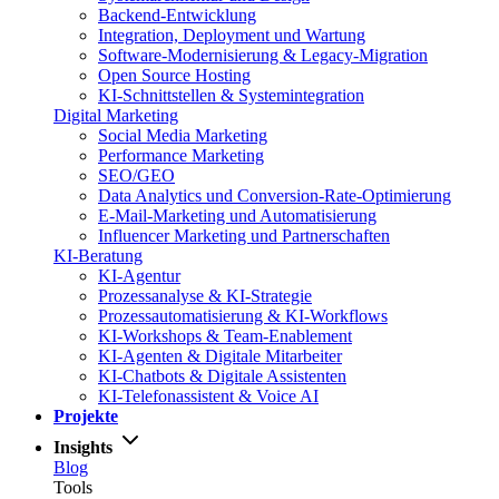
Backend-Entwicklung
Integration, Deployment und Wartung
Software-Modernisierung & Legacy-Migration
Open Source Hosting
KI-Schnittstellen & Systemintegration
Digital Marketing
Social Media Marketing
Performance Marketing
SEO/GEO
Data Analytics und Conversion-Rate-Optimierung
E-Mail-Marketing und Automatisierung
Influencer Marketing und Partnerschaften
KI-Beratung
KI-Agentur
Prozessanalyse & KI-Strategie
Prozessautomatisierung & KI-Workflows
KI-Workshops & Team-Enablement
KI-Agenten & Digitale Mitarbeiter
KI-Chatbots & Digitale Assistenten
KI-Telefonassistent & Voice AI
Projekte
Insights
Blog
Tools