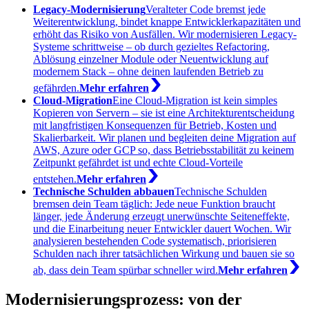
Legacy-Modernisierung
Veralteter Code bremst jede
Weiterentwicklung, bindet knappe Entwicklerkapazitäten und
erhöht das Risiko von Ausfällen. Wir modernisieren Legacy-
Systeme schrittweise – ob durch gezieltes Refactoring,
Ablösung einzelner Module oder Neuentwicklung auf
modernem Stack – ohne deinen laufenden Betrieb zu
gefährden.
Mehr erfahren
Cloud-Migration
Eine Cloud-Migration ist kein simples
Kopieren von Servern – sie ist eine Architekturentscheidung
mit langfristigen Konsequenzen für Betrieb, Kosten und
Skalierbarkeit. Wir planen und begleiten deine Migration auf
AWS, Azure oder GCP so, dass Betriebsstabilität zu keinem
Zeitpunkt gefährdet ist und echte Cloud-Vorteile
entstehen.
Mehr erfahren
Technische Schulden abbauen
Technische Schulden
bremsen dein Team täglich: Jede neue Funktion braucht
länger, jede Änderung erzeugt unerwünschte Seiteneffekte,
und die Einarbeitung neuer Entwickler dauert Wochen. Wir
analysieren bestehenden Code systematisch, priorisieren
Schulden nach ihrer tatsächlichen Wirkung und bauen sie so
ab, dass dein Team spürbar schneller wird.
Mehr erfahren
Modernisierungsprozess: von der