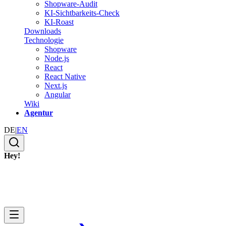
Shopware-Audit
KI-Sichtbarkeits-Check
KI-Roast
Downloads
Technologie
Shopware
Node.js
React
React Native
Next.js
Angular
Wiki
Agentur
DE
|
EN
Hey!