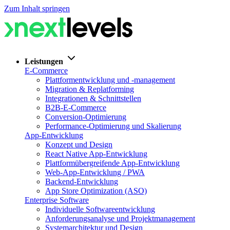
Zum Inhalt springen
Leistungen
E-Commerce
Plattformentwicklung und -management
Migration & Replatforming
Integrationen & Schnittstellen
B2B-E-Commerce
Conversion-Optimierung
Performance-Optimierung und Skalierung
App-Entwicklung
Konzept und Design
React Native App-Entwicklung
Plattformübergreifende App-Entwicklung
Web-App-Entwicklung / PWA
Backend-Entwicklung
App Store Optimization (ASO)
Enterprise Software
Individuelle Softwareentwicklung
Anforderungsanalyse und Projektmanagement
Systemarchitektur und Design