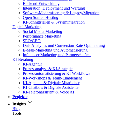
Backend-Entwicklung
Integration, Deployment und Wartung
Software-Modernisierung & Legacy-Migration
Open Source Hosting
KI-Schnittstellen & Systemintegration
Digital Marketing
Social Media Marketing
Performance Marketing
SEO/GEO
Data Analytics und Conversion-Rate-Optimierung
E-Mail-Marketing und Automatisierung
Influencer Marketing und Partnerschaften
KI-Beratung
KI-Agentur
Prozessanalyse & KI-Strategie
Prozessautomatisierung & KI-Workflows
KI-Workshops & Team-Enablement
KI-Agenten & Digitale Mitarbeiter
KI-Chatbots & Digitale Assistenten
KI-Telefonassistent & Voice AI
Projekte
Insights
Blog
Tools