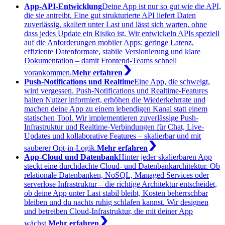
App-API-Entwicklung
Deine App ist nur so gut wie die API,
die sie antreibt. Eine gut strukturierte API liefert Daten
zuverlässig, skaliert unter Last und lässt sich warten, ohne
dass jedes Update ein Risiko ist. Wir entwickeln APIs speziell
auf die Anforderungen mobiler Apps: geringe Latenz,
effiziente Datenformate, stabile Versionierung und klare
Dokumentation – damit Frontend-Teams schnell
vorankommen.
Mehr erfahren
Push-Notifications und Realtime
Eine App, die schweigt,
wird vergessen. Push-Notifications und Realtime-Features
halten Nutzer informiert, erhöhen die Wiederkehrrate und
machen deine App zu einem lebendigen Kanal statt einem
statischen Tool. Wir implementieren zuverlässige Push-
Infrastruktur und Realtime-Verbindungen für Chat, Live-
Updates und kollaborative Features – skalierbar und mit
sauberer Opt-in-Logik.
Mehr erfahren
App-Cloud und Datenbank
Hinter jeder skalierbaren App
steckt eine durchdachte Cloud- und Datenbankarchitektur. Ob
relationale Datenbanken, NoSQL, Managed Services oder
serverlose Infrastruktur – die richtige Architektur entscheidet,
ob deine App unter Last stabil bleibt, Kosten beherrschbar
bleiben und du nachts ruhig schlafen kannst. Wir designen
und betreiben Cloud-Infrastruktur, die mit deiner App
wächst.
Mehr erfahren