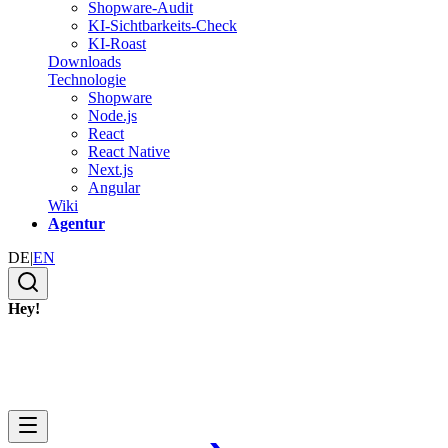
Shopware-Audit
KI-Sichtbarkeits-Check
KI-Roast
Downloads
Technologie
Shopware
Node.js
React
React Native
Next.js
Angular
Wiki
Agentur
DE
|
EN
Hey!