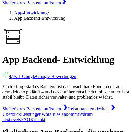
Skalierbares Backend aufbauen
App-Entwicklung
/
App Backend-Entwicklung
App Backend- Entwicklung
4,9
·
21
Google
Google-Bewertungen
Ein leistungsstarkes Backend ist das unsichtbare Fundament, auf
dem deine App läuft – und das darüber entscheidet, ob sie unter Last
stabil bleibt, Daten sicher verwaltet und problemlos wächst.
Skalierbares Backend aufbauen
Leistungen entdecken
Überblick
Leistungen
Worauf es ankommt
Warum
nextlevels
FAQ
Kontakt
Skalierbare App-Backends, die wachsen