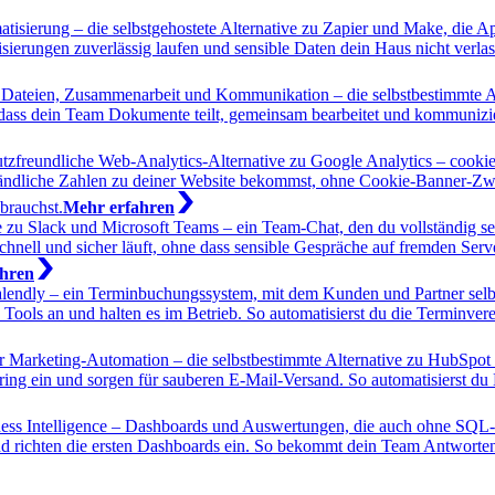
isierung – die selbstgehostete Alternative zu Zapier und Make, die A
erungen zuverlässig laufen und sensible Daten dein Haus nicht verla
r Dateien, Zusammenarbeit und Kommunikation – die selbstbestimmte A
ass dein Team Dokumente teilt, gemeinsam bearbeitet und kommunizier
schutzfreundliche Web-Analytics-Alternative zu Google Analytics – c
verständliche Zahlen zu deiner Website bekommst, ohne Cookie-Banner
 brauchst.
Mehr erfahren
e zu Slack und Microsoft Teams – ein Team-Chat, den du vollständig s
schnell und sicher läuft, ohne dass sensible Gespräche auf fremden Se
hren
Calendly – ein Terminbuchungssystem, mit dem Kunden und Partner sel
nd Tools an und halten es im Betrieb. So automatisierst du die Termin
ür Marketing-Automation – die selbstbestimmte Alternative zu HubS
ring ein und sorgen für sauberen E-Mail-Versand. So automatisierst du
ness Intelligence – Dashboards und Auswertungen, die auch ohne SQ
und richten die ersten Dashboards ein. So bekommt dein Team Antworte