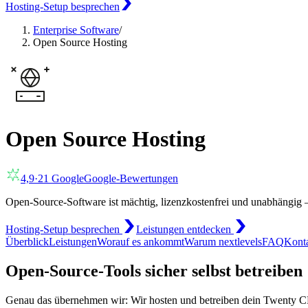
Hosting-Setup besprechen
Enterprise Software
/
Open Source Hosting
Open Source Hosting
4,9
·
21
Google
Google-Bewertungen
Open-Source-Software ist mächtig, lizenzkostenfrei und unabhängig – 
Hosting-Setup besprechen
Leistungen entdecken
Überblick
Leistungen
Worauf es ankommt
Warum nextlevels
FAQ
Kont
Open-Source-Tools sicher selbst betreiben
Genau das übernehmen wir: Wir hosten und betreiben dein Twenty C