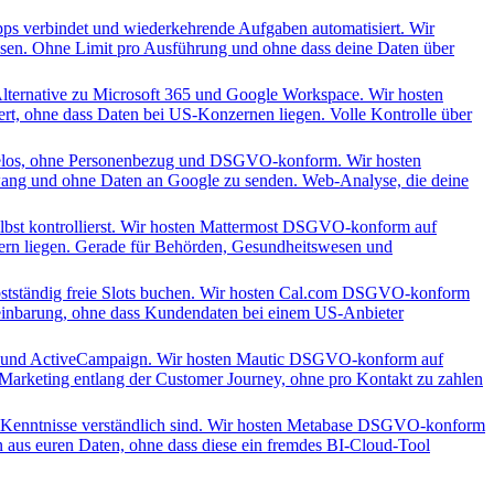
pps verbindet und wiederkehrende Aufgaben automatisiert. Wir
ssen. Ohne Limit pro Ausführung und ohne dass deine Daten über
lternative zu Microsoft 365 und Google Workspace. Wir hosten
t, ohne dass Daten bei US-Konzernen liegen. Volle Kontrolle über
ookielos, ohne Personenbezug und DSGVO-konform. Wir hosten
-Zwang und ohne Daten an Google zu senden. Web-Analyse, die deine
elbst kontrollierst. Wir hosten Mattermost DSGVO-konform auf
rvern liegen. Gerade für Behörden, Gesundheitswesen und
bstständig freie Slots buchen. Wir hosten Cal.com DSGVO-konform
vereinbarung, ohne dass Kundendaten bei einem US-Anbieter
pot und ActiveCampaign. Wir hosten Mautic DSGVO-konform auf
 Marketing entlang der Customer Journey, ohne pro Kontakt zu zahlen
L-Kenntnisse verständlich sind. Wir hosten Metabase DSGVO-konform
n aus euren Daten, ohne dass diese ein fremdes BI-Cloud-Tool