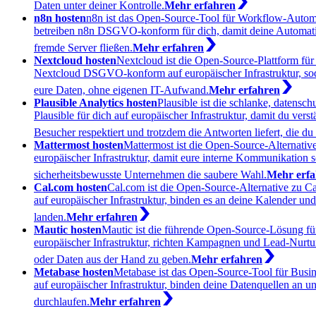
Daten unter deiner Kontrolle.
Mehr erfahren
n8n hosten
n8n ist das Open-Source-Tool für Workflow-Automat
betreiben n8n DSGVO-konform für dich, damit deine Automatisi
fremde Server fließen.
Mehr erfahren
Nextcloud hosten
Nextcloud ist die Open-Source-Plattform fü
Nextcloud DSGVO-konform auf europäischer Infrastruktur, sod
eure Daten, ohne eigenen IT-Aufwand.
Mehr erfahren
Plausible Analytics hosten
Plausible ist die schlanke, daten
Plausible für dich auf europäischer Infrastruktur, damit du 
Besucher respektiert und trotzdem die Antworten liefert, die du
Mattermost hosten
Mattermost ist die Open-Source-Alternativ
europäischer Infrastruktur, damit eure interne Kommunikation 
sicherheitsbewusste Unternehmen die saubere Wahl.
Mehr erfa
Cal.com hosten
Cal.com ist die Open-Source-Alternative zu 
auf europäischer Infrastruktur, binden es an deine Kalender u
landen.
Mehr erfahren
Mautic hosten
Mautic ist die führende Open-Source-Lösung f
europäischer Infrastruktur, richten Kampagnen und Lead-Nurtu
oder Daten aus der Hand zu geben.
Mehr erfahren
Metabase hosten
Metabase ist das Open-Source-Tool für Busi
auf europäischer Infrastruktur, binden deine Datenquellen an 
durchlaufen.
Mehr erfahren