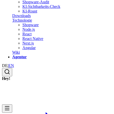
Shopware-Audit
KI-Sichtbarkeits-Check
KI-Roast
Downloads
Technologie
Shopware
Node.js
React
React Native
Next.js
Angular
Wiki
Agentur
DE
|
EN
Hey!