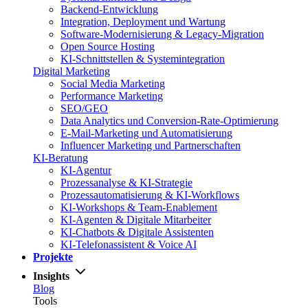
Backend-Entwicklung
Integration, Deployment und Wartung
Software-Modernisierung & Legacy-Migration
Open Source Hosting
KI-Schnittstellen & Systemintegration
Digital Marketing
Social Media Marketing
Performance Marketing
SEO/GEO
Data Analytics und Conversion-Rate-Optimierung
E-Mail-Marketing und Automatisierung
Influencer Marketing und Partnerschaften
KI-Beratung
KI-Agentur
Prozessanalyse & KI-Strategie
Prozessautomatisierung & KI-Workflows
KI-Workshops & Team-Enablement
KI-Agenten & Digitale Mitarbeiter
KI-Chatbots & Digitale Assistenten
KI-Telefonassistent & Voice AI
Projekte
Insights
Blog
Tools