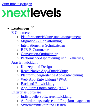
Zum Inhalt springen
Leistungen
E-Commerce
Plattformentwicklung und -management
Migration & Replatforming
Integrationen & Schnittstellen
B2B-E-Commerce
Conversion-Optimierung
Performance-Optimierung und Skalierung
App-Entwicklung
Konzept und Design
React Native App-Entwicklung
Plattformübergreifende App-Entwicklung
Web-App-Entwicklung / PWA
Backend-Entwicklung
App Store Optimization (ASO)
Enterprise Software
Individuelle Softwareentwicklung
Anforderungsanalyse und Projektmanagement
Systemarchitektur und Design