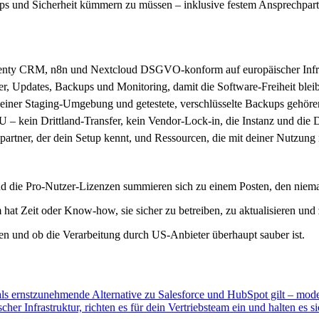
ps und Sicherheit kümmern zu müssen – inklusive festem Ansprechpar
wenty CRM, n8n und Nextcloud DSGVO-konform auf europäischer Infra
rver, Updates, Backups und Monitoring, damit die Software-Freiheit ble
n einer Staging-Umgebung und getestete, verschlüsselte Backups gehöre
 – kein Drittland-Transfer, kein Vendor-Lock-in, die Instanz und die D
partner, der dein Setup kennt, und Ressourcen, die mit deiner Nutzung
nd die Pro-Nutzer-Lizenzen summieren sich zu einem Posten, den niema
at Zeit oder Know-how, sie sicher zu betreiben, zu aktualisieren und 
en und ob die Verarbeitung durch US-Anbieter überhaupt sauber ist.
s ernstzunehmende Alternative zu Salesforce und HubSpot gilt – mod
 Infrastruktur, richten es für dein Vertriebsteam ein und halten es s