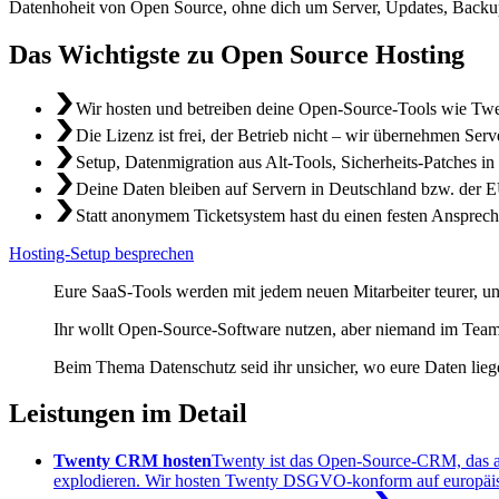
Datenhoheit von Open Source, ohne dich um Server, Updates, Backu
Das Wichtigste zu Open Source Hosting
Wir hosten und betreiben deine Open-Source-Tools wie T
Die Lizenz ist frei, der Betrieb nicht – wir übernehmen Se
Setup, Datenmigration aus Alt-Tools, Sicherheits-Patches i
Deine Daten bleiben auf Servern in Deutschland bzw. der EU
Statt anonymem Ticketsystem hast du einen festen Ansprech
Hosting-Setup besprechen
Eure SaaS-Tools werden mit jedem neuen Mitarbeiter teurer, u
Ihr wollt Open-Source-Software nutzen, aber niemand im Team h
Beim Thema Datenschutz seid ihr unsicher, wo eure Daten lieg
Leistungen im Detail
Twenty CRM hosten
Twenty ist das Open-Source-CRM, das al
explodieren. Wir hosten Twenty DSGVO-konform auf europäischer