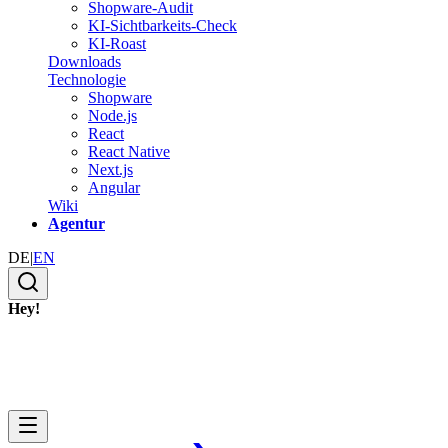
Shopware-Audit
KI-Sichtbarkeits-Check
KI-Roast
Downloads
Technologie
Shopware
Node.js
React
React Native
Next.js
Angular
Wiki
Agentur
DE
|
EN
Hey!