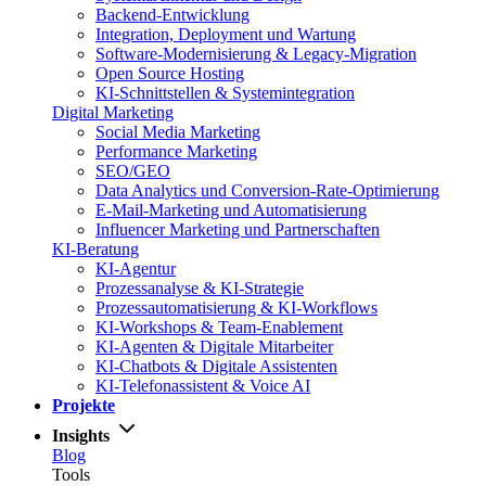
Backend-Entwicklung
Integration, Deployment und Wartung
Software-Modernisierung & Legacy-Migration
Open Source Hosting
KI-Schnittstellen & Systemintegration
Digital Marketing
Social Media Marketing
Performance Marketing
SEO/GEO
Data Analytics und Conversion-Rate-Optimierung
E-Mail-Marketing und Automatisierung
Influencer Marketing und Partnerschaften
KI-Beratung
KI-Agentur
Prozessanalyse & KI-Strategie
Prozessautomatisierung & KI-Workflows
KI-Workshops & Team-Enablement
KI-Agenten & Digitale Mitarbeiter
KI-Chatbots & Digitale Assistenten
KI-Telefonassistent & Voice AI
Projekte
Insights
Blog
Tools