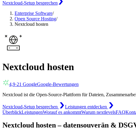
Nextcloud-Setup besprechen
Enterprise Software
/
Open Source Hosting
/
Nextcloud hosten
Nextcloud hosten
4,9
·
21
Google
Google-Bewertungen
Nextcloud ist die Open-Source-Plattform für Dateien, Zusammenarbe
Nextcloud-Setup besprechen
Leistungen entdecken
Überblick
Leistungen
Worauf es ankommt
Warum nextlevels
FAQ
Kont
Nextcloud hosten – datensouverän & DS