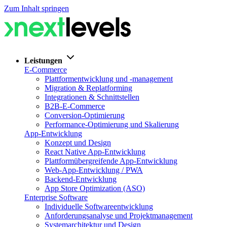
Zum Inhalt springen
Leistungen
E-Commerce
Plattformentwicklung und -management
Migration & Replatforming
Integrationen & Schnittstellen
B2B-E-Commerce
Conversion-Optimierung
Performance-Optimierung und Skalierung
App-Entwicklung
Konzept und Design
React Native App-Entwicklung
Plattformübergreifende App-Entwicklung
Web-App-Entwicklung / PWA
Backend-Entwicklung
App Store Optimization (ASO)
Enterprise Software
Individuelle Softwareentwicklung
Anforderungsanalyse und Projektmanagement
Systemarchitektur und Design