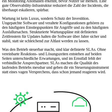
ein Monitoring Anomalien erkennt, bevor Nutzer sie merken. Eine
gute Observability-Infrastruktur reduziert die Zahl der Incidents, die
überhaupt eskalieren, spürbar.
Wartung ist kein Luxus, sondern Schutz der Investition.
Ungepatchte Software und veraltete Konfigurationen gehören zu
den häufigsten Einstiegspunkten für Angriffe und zu den häufigsten
Ausfallursachen. Strukturierte Wartungspläne mit definierten
Zeitfenstern für Updates halten die Software über Jahre sicher und
stabil, statt sie schleichend zur Altlast werden zu lassen.
Was den Betrieb steuerbar macht, sind klar definierte SLAs. Ohne
vereinbarte Reaktions- und Lösungszeiten entstehen auf beiden
Seiten unterschiedliche Erwartungen, und im Ernstfall fehlt der
verbindliche Ansprechpartner. SLAs machen die Qualität des
laufenden Betriebs messbar und geben dir ein Steuerungsinstrument
statt eines vagen Versprechens, dass schon jemand reagieren wird.