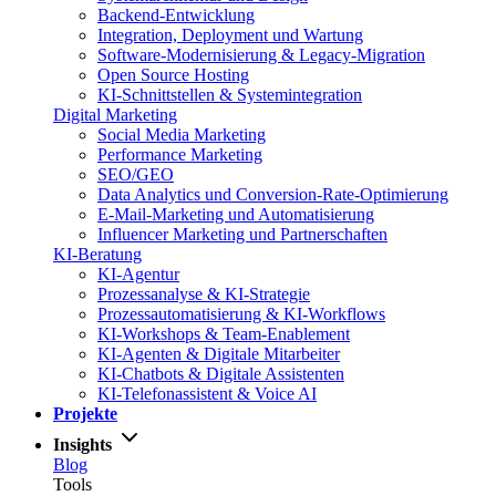
Backend-Entwicklung
Integration, Deployment und Wartung
Software-Modernisierung & Legacy-Migration
Open Source Hosting
KI-Schnittstellen & Systemintegration
Digital Marketing
Social Media Marketing
Performance Marketing
SEO/GEO
Data Analytics und Conversion-Rate-Optimierung
E-Mail-Marketing und Automatisierung
Influencer Marketing und Partnerschaften
KI-Beratung
KI-Agentur
Prozessanalyse & KI-Strategie
Prozessautomatisierung & KI-Workflows
KI-Workshops & Team-Enablement
KI-Agenten & Digitale Mitarbeiter
KI-Chatbots & Digitale Assistenten
KI-Telefonassistent & Voice AI
Projekte
Insights
Blog
Tools