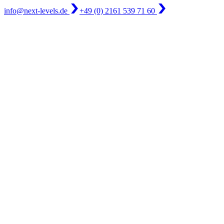
info@next-levels.de
+49 (0) 2161 539 71 60