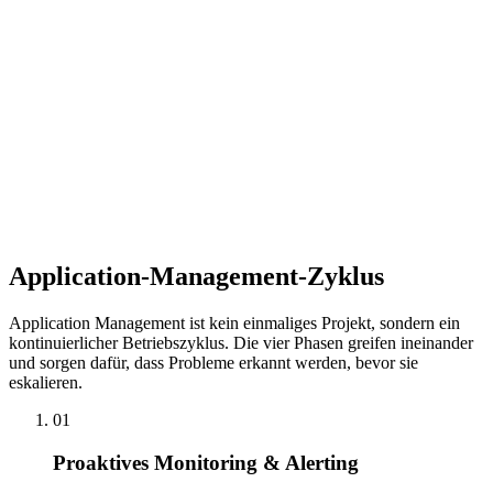
regelmäßige Dependency-Audits durch, spielen Sicherheits-Patches
zeitnah ein und halten Konfigurationen nach aktuellen Best
Practices auf Stand – ohne den laufenden Betrieb zu unterbrechen.
Kontinuierliche Verbesserung
Application Management ist nicht nur Reaktion auf Probleme. Wir
analysieren Nutzungsdaten, Fehlerlogs und Performance-Metriken
regelmäßig, priorisieren Verbesserungen nach Wirkung und
Aufwand und liefern kontinuierlich kleine, risikoarme Updates, die
die Anwendung stetig verbessern.
Application-Management-Zyklus
Application Management ist kein einmaliges Projekt, sondern ein
kontinuierlicher Betriebszyklus. Die vier Phasen greifen ineinander
und sorgen dafür, dass Probleme erkannt werden, bevor sie
eskalieren.
01
Proaktives Monitoring & Alerting