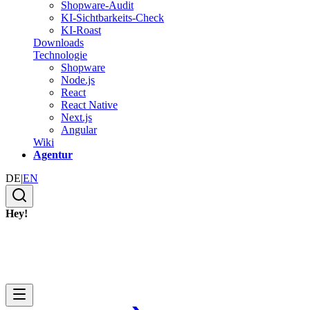
Shopware-Audit
KI-Sichtbarkeits-Check
KI-Roast
Downloads
Technologie
Shopware
Node.js
React
React Native
Next.js
Angular
Wiki
Agentur
DE
|
EN
Hey!