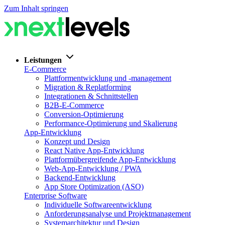
Zum Inhalt springen
Leistungen
E-Commerce
Plattformentwicklung und -management
Migration & Replatforming
Integrationen & Schnittstellen
B2B-E-Commerce
Conversion-Optimierung
Performance-Optimierung und Skalierung
App-Entwicklung
Konzept und Design
React Native App-Entwicklung
Plattformübergreifende App-Entwicklung
Web-App-Entwicklung / PWA
Backend-Entwicklung
App Store Optimization (ASO)
Enterprise Software
Individuelle Softwareentwicklung
Anforderungsanalyse und Projektmanagement
Systemarchitektur und Design