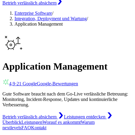
Betrieb verlässlich absichern
Enterprise Software
/
Integration, Deployment und Wartung
/
Application Management
Application Management
4,9
·
21
Google
Google-Bewertungen
Gute Software braucht nach dem Go-Live verlässliche Betreuung:
Monitoring, Incident-Response, Updates und kontinuierliche
Verbesserung.
Betrieb verlässlich absichern
Leistungen entdecken
Überblick
Leistungen
Worauf es ankommt
Warum
nextlevels
FAQ
Kontakt