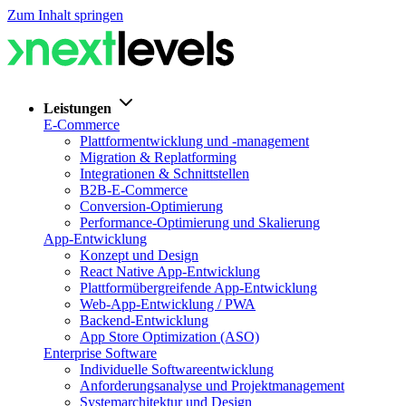
Zum Inhalt springen
Leistungen
E-Commerce
Plattformentwicklung und -management
Migration & Replatforming
Integrationen & Schnittstellen
B2B-E-Commerce
Conversion-Optimierung
Performance-Optimierung und Skalierung
App-Entwicklung
Konzept und Design
React Native App-Entwicklung
Plattformübergreifende App-Entwicklung
Web-App-Entwicklung / PWA
Backend-Entwicklung
App Store Optimization (ASO)
Enterprise Software
Individuelle Softwareentwicklung
Anforderungsanalyse und Projektmanagement
Systemarchitektur und Design