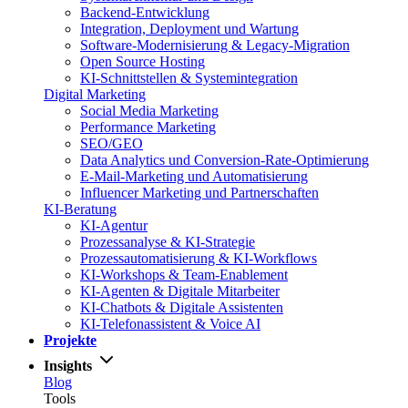
Backend-Entwicklung
Integration, Deployment und Wartung
Software-Modernisierung & Legacy-Migration
Open Source Hosting
KI-Schnittstellen & Systemintegration
Digital Marketing
Social Media Marketing
Performance Marketing
SEO/GEO
Data Analytics und Conversion-Rate-Optimierung
E-Mail-Marketing und Automatisierung
Influencer Marketing und Partnerschaften
KI-Beratung
KI-Agentur
Prozessanalyse & KI-Strategie
Prozessautomatisierung & KI-Workflows
KI-Workshops & Team-Enablement
KI-Agenten & Digitale Mitarbeiter
KI-Chatbots & Digitale Assistenten
KI-Telefonassistent & Voice AI
Projekte
Insights
Blog
Tools