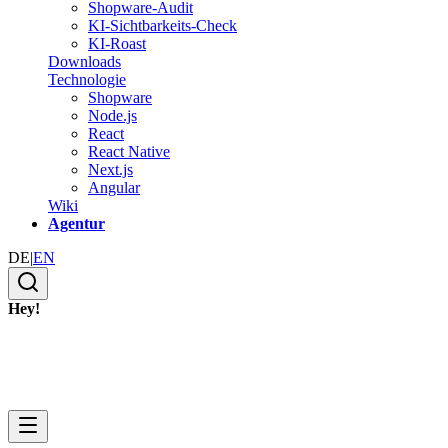
Shopware-Audit
KI-Sichtbarkeits-Check
KI-Roast
Downloads
Technologie
Shopware
Node.js
React
React Native
Next.js
Angular
Wiki
Agentur
DE
|
EN
Hey!