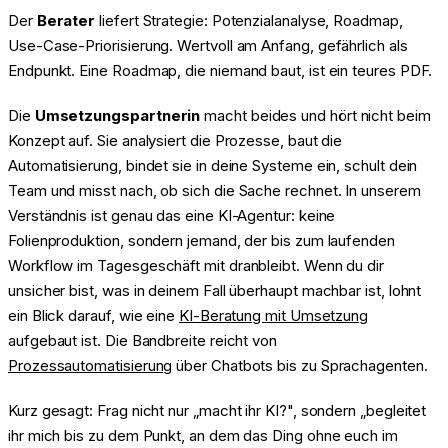
Der
Berater
liefert Strategie: Potenzialanalyse, Roadmap,
Use-Case-Priorisierung. Wertvoll am Anfang, gefährlich als
Endpunkt. Eine Roadmap, die niemand baut, ist ein teures PDF.
Die
Umsetzungspartnerin
macht beides und hört nicht beim
Konzept auf. Sie analysiert die Prozesse, baut die
Automatisierung, bindet sie in deine Systeme ein, schult dein
Team und misst nach, ob sich die Sache rechnet. In unserem
Verständnis ist genau das eine KI-Agentur: keine
Folienproduktion, sondern jemand, der bis zum laufenden
Workflow im Tagesgeschäft mit dranbleibt. Wenn du dir
unsicher bist, was in deinem Fall überhaupt machbar ist, lohnt
ein Blick darauf, wie eine
KI-Beratung mit Umsetzung
aufgebaut ist. Die Bandbreite reicht von
Prozessautomatisierung
über Chatbots bis zu Sprachagenten.
Kurz gesagt: Frag nicht nur „macht ihr KI?", sondern „begleitet
ihr mich bis zu dem Punkt, an dem das Ding ohne euch im