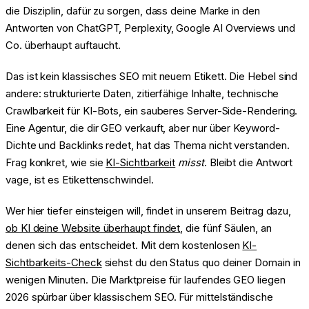
die Disziplin, dafür zu sorgen, dass deine Marke in den
Antworten von ChatGPT, Perplexity, Google AI Overviews und
Co. überhaupt auftaucht.
Das ist kein klassisches SEO mit neuem Etikett. Die Hebel sind
andere: strukturierte Daten, zitierfähige Inhalte, technische
Crawlbarkeit für KI-Bots, ein sauberes Server-Side-Rendering.
Eine Agentur, die dir GEO verkauft, aber nur über Keyword-
Dichte und Backlinks redet, hat das Thema nicht verstanden.
Frag konkret, wie sie
KI-Sichtbarkeit
misst
. Bleibt die Antwort
vage, ist es Etikettenschwindel.
Wer hier tiefer einsteigen will, findet in unserem Beitrag dazu,
ob KI deine Website überhaupt findet
, die fünf Säulen, an
denen sich das entscheidet. Mit dem kostenlosen
KI-
Sichtbarkeits-Check
siehst du den Status quo deiner Domain in
wenigen Minuten. Die Marktpreise für laufendes GEO liegen
2026 spürbar über klassischem SEO. Für mittelständische