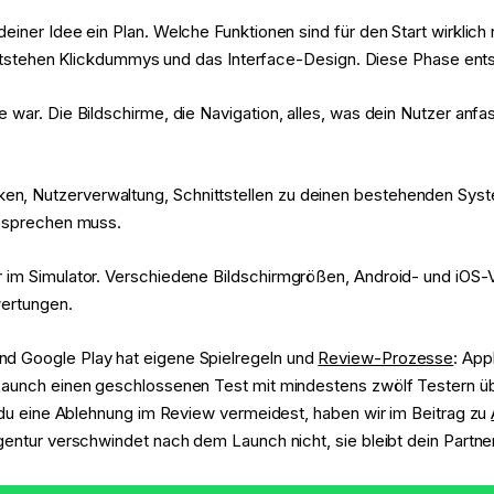
deiner Idee ein Plan. Welche Funktionen sind für den Start wirklic
 entstehen Klickdummys und das Interface-Design. Diese Phase ents
e war. Die Bildschirme, die Navigation, alles, was dein Nutzer anfa
n, Nutzerverwaltung, Schnittstellen zu deinen bestehenden Syste
p sprechen muss.
r im Simulator. Verschiedene Bildschirmgrößen, Android- und iOS-
wertungen.
und Google Play hat eigene Spielregeln und
Review-Prozesse
: App
m Launch einen geschlossenen Test mit mindestens zwölf Tester
e du eine Ablehnung im Review vermeidest, haben wir im Beitrag zu
gentur verschwindet nach dem Launch nicht, sie bleibt dein Partner