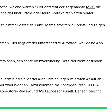
h nötig, welche warten? Hier entsteht der sogenannte
MVP
, die
cheidet über Erfolg oder teure Korrekturschleifen später.
sst, nimmt Gestalt an. Gute Teams arbeiten in Sprints und zeigen
men. Hier liegt oft der unterschätzte Aufwand, weil deine App
Versionen, schlechte Netzverbindung. Was hier nicht gefunden
le lehnt rund ein Viertel aller Einreichungen im ersten Anlauf ab,
n über zwei Wochen. Dazu kommen die Kontogebühren: 99 US-
App-Store-Review und ASO
aufgeschlüsselt. Danach beginnt
.