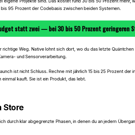
i eigene Projekte sind. Das kostet rund 30 bis 50 Prozent mehr, w
5 bis 95 Prozent der Codebasis zwischen beiden Systemen.
Budget statt zwei — bei 30 bis 50 Prozent geringeren S
er richtige Weg. Native lohnt sich dort, wo du das letzte Quäntche
 Kamera- und Sensorverarbeitung.
nch ist nicht Schluss. Rechne mit jährlich 15 bis 25 Prozent der 
inmal kauft. Sie ist ein Produkt, das lebt.
m Store
t dich durch klar abgegrenzte Phasen, in denen du an jedem Über