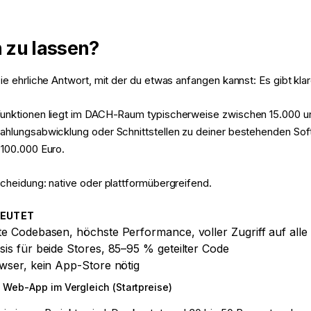
n zu lassen?
e ehrliche Antwort, mit der du etwas anfangen kannst: Es gibt klare
 Funktionen liegt im DACH-Raum typischerweise zwischen 15.000 u
 Zahlungsabwicklung oder Schnittstellen zu deiner bestehenden S
 100.000 Euro.
scheidung: native oder plattformübergreifend.
DEUTET
te Codebasen, höchste Performance, voller Zugriff auf all
is für beide Stores, 85–95 % geteilter Code
wser, kein App-Store nötig
 Web-App im Vergleich (Startpreise)