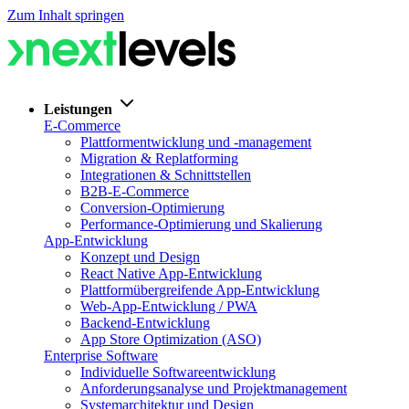
Zum Inhalt springen
Leistungen
E-Commerce
Plattformentwicklung und -management
Migration & Replatforming
Integrationen & Schnittstellen
B2B-E-Commerce
Conversion-Optimierung
Performance-Optimierung und Skalierung
App-Entwicklung
Konzept und Design
React Native App-Entwicklung
Plattformübergreifende App-Entwicklung
Web-App-Entwicklung / PWA
Backend-Entwicklung
App Store Optimization (ASO)
Enterprise Software
Individuelle Softwareentwicklung
Anforderungsanalyse und Projektmanagement
Systemarchitektur und Design