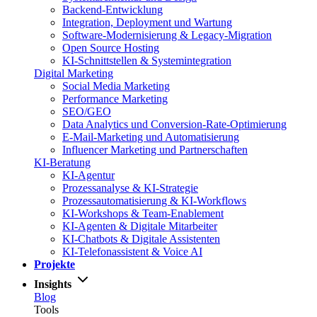
Backend-Entwicklung
Integration, Deployment und Wartung
Software-Modernisierung & Legacy-Migration
Open Source Hosting
KI-Schnittstellen & Systemintegration
Digital Marketing
Social Media Marketing
Performance Marketing
SEO/GEO
Data Analytics und Conversion-Rate-Optimierung
E-Mail-Marketing und Automatisierung
Influencer Marketing und Partnerschaften
KI-Beratung
KI-Agentur
Prozessanalyse & KI-Strategie
Prozessautomatisierung & KI-Workflows
KI-Workshops & Team-Enablement
KI-Agenten & Digitale Mitarbeiter
KI-Chatbots & Digitale Assistenten
KI-Telefonassistent & Voice AI
Projekte
Insights
Blog
Tools