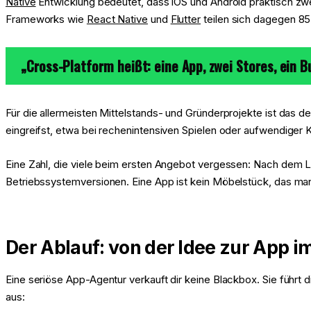
Native
Entwicklung bedeutet, dass iOS und Android praktisch zwe
Frameworks wie
React Native
und
Flutter
teilen sich dagegen 8
„Cross-Platform heißt: eine App, zwei Stores, ein 
Für die allermeisten Mittelstands- und Gründerprojekte ist das d
eingreifst, etwa bei rechenintensiven Spielen oder aufwendiger
Eine Zahl, die viele beim ersten Angebot vergessen: Nach dem Lau
Betriebssystemversionen. Eine App ist kein Möbelstück, das man e
Der Ablauf: von der Idee zur App i
Eine seriöse App-Agentur verkauft dir keine Blackbox. Sie führ
aus: