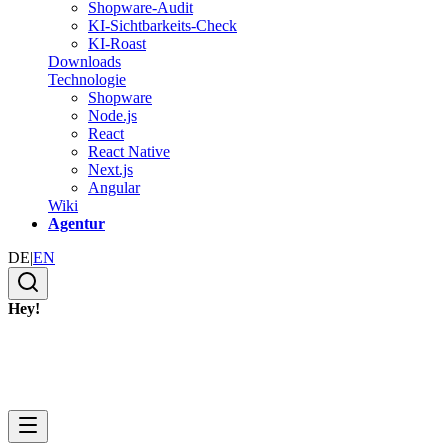
Shopware-Audit
KI-Sichtbarkeits-Check
KI-Roast
Downloads
Technologie
Shopware
Node.js
React
React Native
Next.js
Angular
Wiki
Agentur
DE
|
EN
Hey!