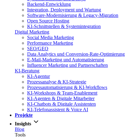
Backend-Entwicklung
Integration, Deployment und Wartung
Software-Modernisierung & Legacy-Migration
Open Source Hosting
KI-Schnittstellen & Systemintegration
Digital Marketing
Social Media Marketing
Performance Marketing
SEO/GEO
Data Analytics und Conversion-Rate-Optimierung
E-Mail-Marketing und Automatisierung
Influencer Marketing und Partnerschaften
KI-Beratung
KI-Agentur
Prozessanalyse & KI-Strategie
Prozessautomatisierung & KI-Workflows
KI-Workshops & Team-Enablement
KI-Agenten & Digitale Mitarbeiter
KI-Chatbots & Digitale Assistenten
KI-Telefonassistent & Voice AI
Projekte
Insights
Blog
Tools