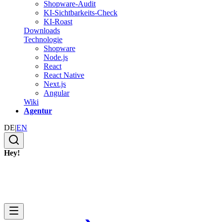
Shopware-Audit
KI-Sichtbarkeits-Check
KI-Roast
Downloads
Technologie
Shopware
Node.js
React
React Native
Next.js
Angular
Wiki
Agentur
DE
|
EN
Hey!