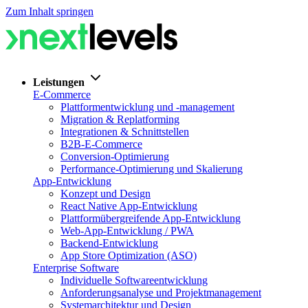
Zum Inhalt springen
Leistungen
E-Commerce
Plattformentwicklung und -management
Migration & Replatforming
Integrationen & Schnittstellen
B2B-E-Commerce
Conversion-Optimierung
Performance-Optimierung und Skalierung
App-Entwicklung
Konzept und Design
React Native App-Entwicklung
Plattformübergreifende App-Entwicklung
Web-App-Entwicklung / PWA
Backend-Entwicklung
App Store Optimization (ASO)
Enterprise Software
Individuelle Softwareentwicklung
Anforderungsanalyse und Projektmanagement
Systemarchitektur und Design