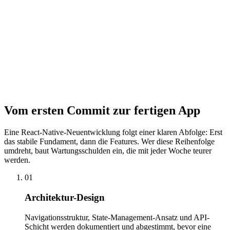
Regressionen produziert.
Store-Vorbereitung
Von App-Icons und Splash-Screens über Review-Guidelines bis zu
Store-Listing-Assets – wir begleiten den gesamten Prozess bis zur
erfolgreichen Veröffentlichung in App Store und Google Play. Die
Accounts laufen auf deinen Namen, damit du die volle Kontrolle
behältst.
Vom ersten Commit zur fertigen App
Eine React-Native-Neuentwicklung folgt einer klaren Abfolge: Erst
das stabile Fundament, dann die Features. Wer diese Reihenfolge
umdreht, baut Wartungsschulden ein, die mit jeder Woche teurer
werden.
01
Architektur-Design
Navigationsstruktur, State-Management-Ansatz und API-
Schicht werden dokumentiert und abgestimmt, bevor eine