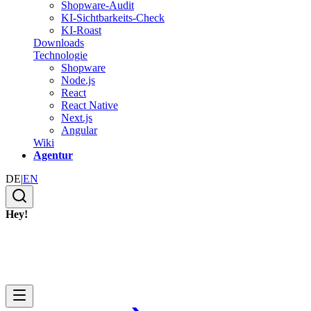
Shopware-Audit
KI-Sichtbarkeits-Check
KI-Roast
Downloads
Technologie
Shopware
Node.js
React
React Native
Next.js
Angular
Wiki
Agentur
DE
|
EN
Hey!