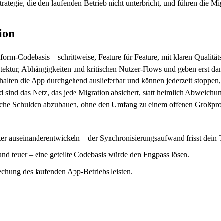
ategie, die den laufenden Betrieb nicht unterbricht, und führen die Mig
ion
form-Codebasis – schrittweise, Feature für Feature, mit klaren Qualität
tektur, Abhängigkeiten und kritischen Nutzer-Flows und geben erst da
 halten die App durchgehend auslieferbar und können jederzeit stoppen
und sind das Netz, das jede Migration absichert, statt heimlich Abweich
ische Schulden abzubauen, ohne den Umfang zu einem offenen Großpro
ter auseinanderentwickeln – der Synchronisierungsaufwand frisst dein 
nd teuer – eine geteilte Codebasis würde den Engpass lösen.
echung des laufenden App-Betriebs leisten.