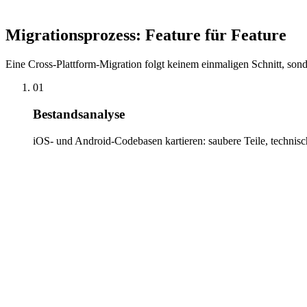
Eine Migration ist die Chance, technische Schulden abzubauen – nicht
mit sauberer Architektur, die langfristig wartbar bleibt.
Migrationsprozess: Feature für Feature
Eine Cross-Plattform-Migration folgt keinem einmaligen Schnitt, sonde
01
Bestandsanalyse
iOS- und Android-Codebasen kartieren: saubere Teile, technis