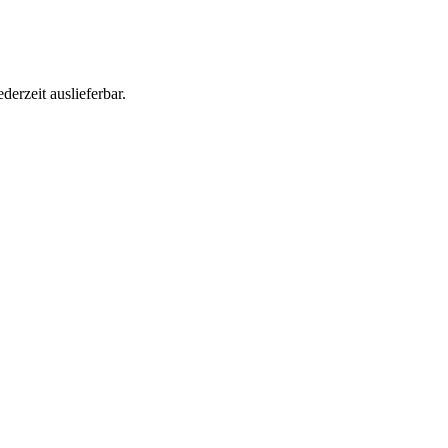
e Patterns im Bestandscode und implementieren die migrierten Screens
derzeit auslieferbar.