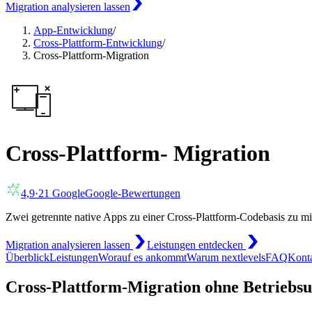
Migration analysieren lassen
App-Entwicklung
/
Cross-Plattform-Entwicklung
/
Cross-Plattform-Migration
Cross-Plattform- Migration
4,9
·
21
Google
Google-Bewertungen
Zwei getrennte native Apps zu einer Cross-Plattform-Codebasis zu migri
Migration analysieren lassen
Leistungen entdecken
Überblick
Leistungen
Worauf es ankommt
Warum nextlevels
FAQ
Kont
Cross-Plattform-Migration ohne Betriebs