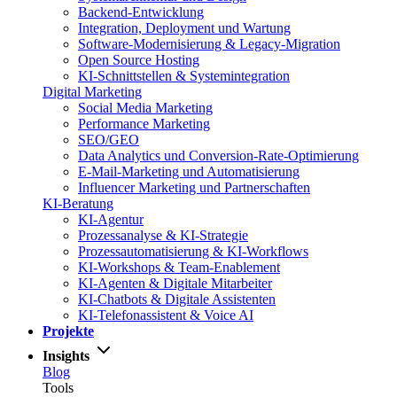
Backend-Entwicklung
Integration, Deployment und Wartung
Software-Modernisierung & Legacy-Migration
Open Source Hosting
KI-Schnittstellen & Systemintegration
Digital Marketing
Social Media Marketing
Performance Marketing
SEO/GEO
Data Analytics und Conversion-Rate-Optimierung
E-Mail-Marketing und Automatisierung
Influencer Marketing und Partnerschaften
KI-Beratung
KI-Agentur
Prozessanalyse & KI-Strategie
Prozessautomatisierung & KI-Workflows
KI-Workshops & Team-Enablement
KI-Agenten & Digitale Mitarbeiter
KI-Chatbots & Digitale Assistenten
KI-Telefonassistent & Voice AI
Projekte
Insights
Blog
Tools