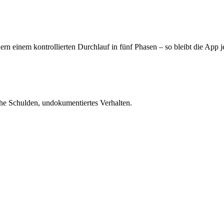
 sie in die neue Technologie mitzunehmen. Wir identifizieren schlecht
rn einem kontrollierten Durchlauf in fünf Phasen – so bleibt die App je
che Schulden, undokumentiertes Verhalten.