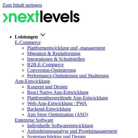
Zum Inhalt springen
Leistungen
E-Commerce
Plattformentwicklung und -management
Migration & Replatforming
Integrationen & Schnittstellen
B2B-E-Commerce
Conversion-Optimierung
Performance-Optimierung und Skalierung
App-Entwicklung
Konzept und Design
React Native App-Entwicklung
Plattformübergreifende App-Entwicklung
Web-App-Entwicklung / PWA
Backend-Entwicklung
App Store Optimization (ASO)
Enterprise Software
Individuelle Softwareentwicklung
Anforderungsanalyse und Projektmanagement
Systemarchitektur und Design