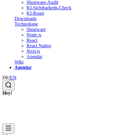
Shopware-Audit
KI-Sichtbarkeits-Check
KI-Roast
Downloads
Technologie
Shopware
Node.js
React
React Native
Next.js
Angular
Wiki
Agentur
DE
|
EN
Hey!