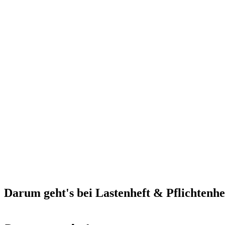
Alle Kapitel von Ausgangslage über Anforderungen bis Abnahmekriteri
Anforderungstabelle mit Priorisierung
Funktionale und nicht-funktionale Anforderungen sauber erfassen und
Lastenheft und Pflichtenheft abgedeckt
Die Vorlage erklärt den Unterschied und deckt beide Dokumente ab: w
Sofort einsetzbar als Word-Dokument
Herunterladen, ausfüllen, an Dienstleister geben – die Vorlage kommt d
Darum geht's bei Lastenheft & Pflichtenhe