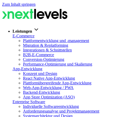
Zum Inhalt springen
Leistungen
E-Commerce
Plattformentwicklung und -management
Migration & Replatforming
Integrationen & Schnittstellen
B2B-E-Commerce
Conversion-Optimierung
Performance-Optimierung und Skalierung
App-Entwicklung
Konzept und Design
React Native App-Entwicklung
Plattformübergreifende App-Entwicklung
Web-App-Entwicklung / PWA
Backend-Entwicklung
App Store Optimization (ASO)
Enterprise Software
Individuelle Softwareentwicklung
Anforderungsanalyse und Projektmanagement
Systemarchitektur und Design