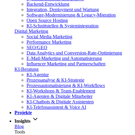
Backend-Entwicklung
Integration, Deployment und Wartung
Software-Modernisierung & Legacy-Migration
Open Source Hosting
KI-Schnittstellen & Systemintegration
Digital Marketing
Social Media Marketing
Performance Marketing
SEO/GEO
Data Analytics und Conversion-Rate-Optimierung
E-Mail-Marketing und Automatisierung
Influencer Marketing und Partnerschaften
KI-Beratung
KI-Agentur
Prozessanalyse & KI-Strategie
Prozessautomatisierung & KI-Workflows
KI-Workshops & Team-Enablement
KI-Agenten & Digitale Mitarbeiter
KI-Chatbots & Digitale Assistenten
KI-Telefonassistent & Voice AI
Projekte
Insights
Blog
Tools