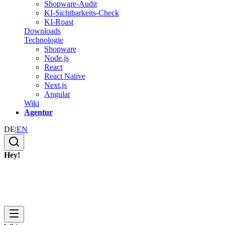
Shopware-Audit
KI-Sichtbarkeits-Check
KI-Roast
Downloads
Technologie
Shopware
Node.js
React
React Native
Next.js
Angular
Wiki
Agentur
DE
|
EN
Hey!