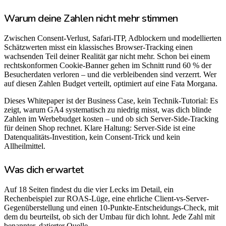
Warum deine Zahlen nicht mehr stimmen
Zwischen Consent-Verlust, Safari-ITP, Adblockern und modellierten
Schätzwerten misst ein klassisches Browser-Tracking einen
wachsenden Teil deiner Realität gar nicht mehr. Schon bei einem
rechtskonformen Cookie-Banner gehen im Schnitt rund 60 % der
Besucherdaten verloren – und die verbleibenden sind verzerrt. Wer
auf diesen Zahlen Budget verteilt, optimiert auf eine Fata Morgana.
Dieses Whitepaper ist der Business Case, kein Technik-Tutorial: Es
zeigt, warum GA4 systematisch zu niedrig misst, was dich blinde
Zahlen im Werbebudget kosten – und ob sich Server-Side-Tracking
für deinen Shop rechnet. Klare Haltung: Server-Side ist eine
Datenqualitäts-Investition, kein Consent-Trick und kein
Allheilmittel.
Was dich erwartet
Auf 18 Seiten findest du die vier Lecks im Detail, ein
Rechenbeispiel zur ROAS-Lüge, eine ehrliche Client-vs-Server-
Gegenüberstellung und einen 10-Punkte-Entscheidungs-Check, mit
dem du beurteilst, ob sich der Umbau für dich lohnt. Jede Zahl mit
benannter, datierter Quelle.