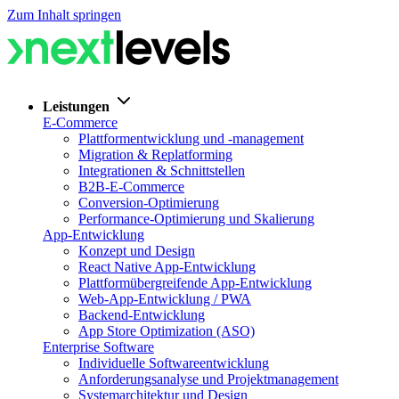
Zum Inhalt springen
Leistungen
E-Commerce
Plattformentwicklung und -management
Migration & Replatforming
Integrationen & Schnittstellen
B2B-E-Commerce
Conversion-Optimierung
Performance-Optimierung und Skalierung
App-Entwicklung
Konzept und Design
React Native App-Entwicklung
Plattformübergreifende App-Entwicklung
Web-App-Entwicklung / PWA
Backend-Entwicklung
App Store Optimization (ASO)
Enterprise Software
Individuelle Softwareentwicklung
Anforderungsanalyse und Projektmanagement
Systemarchitektur und Design