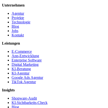
Unternehmen
Agentur
Projekte
Technologie
Blog
Jobs
Kontakt
Leistungen
E-Commerce
App-Entwicklung
Enterprise Software
Digital Marketing
KI-Beratung
KI-Agentur
Google Ads Agentur
TikTok Agentur
Insights
Shopware-Audit
KI-Sichtbarkeits-Check
Blog