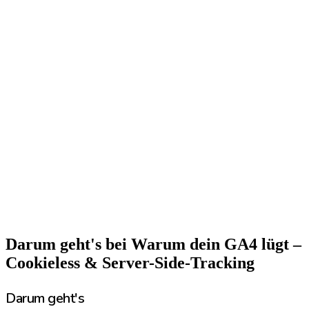
Wie unsichtbare Conversions das Ad-Bidding in die Irre führen und
profitable Kampagnen sterben lassen – inklusive Rechenbeispiel.
Server-Side ehrlich einordnen
Was Server-Side-Tracking löst, was es kostet und warum es die
Einwilligung niemals ersetzt – Client vs. Server im direkten
Vergleich.
Selbst entscheiden mit 10-Punkte-Check
Eine priorisierte Entscheidungs-Checkliste: Lohnt sich der Umbau
für deinen Shop – oder solltest du erst woanders ansetzen?
Darum geht's bei Warum dein GA4 lügt –
Cookieless & Server-Side-Tracking
Darum geht's