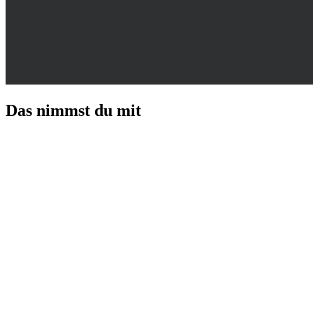
Das nimmst du mit
Verstehen, warum GA4 lügt
Die vier Lecks – Consent-Verlust, Safari-ITP, Adblocker und
fehlende Modellierung – und warum sie deine Zahlen nicht nur
kleiner, sondern schief machen.
Den Preis blinder Zahlen beziffern