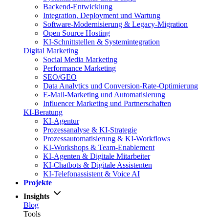
Backend-Entwicklung
Integration, Deployment und Wartung
Software-Modernisierung & Legacy-Migration
Open Source Hosting
KI-Schnittstellen & Systemintegration
Digital Marketing
Social Media Marketing
Performance Marketing
SEO/GEO
Data Analytics und Conversion-Rate-Optimierung
E-Mail-Marketing und Automatisierung
Influencer Marketing und Partnerschaften
KI-Beratung
KI-Agentur
Prozessanalyse & KI-Strategie
Prozessautomatisierung & KI-Workflows
KI-Workshops & Team-Enablement
KI-Agenten & Digitale Mitarbeiter
KI-Chatbots & Digitale Assistenten
KI-Telefonassistent & Voice AI
Projekte
Insights
Blog
Tools