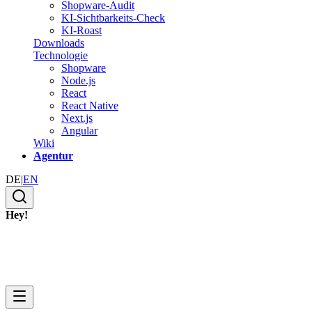
Shopware-Audit
KI-Sichtbarkeits-Check
KI-Roast
Downloads
Technologie
Shopware
Node.js
React
React Native
Next.js
Angular
Wiki
Agentur
DE
|
EN
Hey!