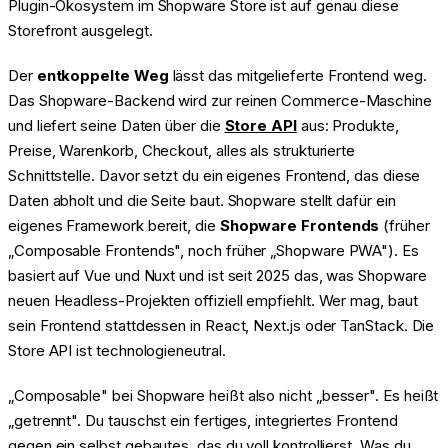
Plugin-Ökosystem im Shopware Store ist auf genau diese
Storefront ausgelegt.
Der
entkoppelte Weg
lässt das mitgelieferte Frontend weg.
Das Shopware-Backend wird zur reinen Commerce-Maschine
und liefert seine Daten über die
Store API
aus: Produkte,
Preise, Warenkorb, Checkout, alles als strukturierte
Schnittstelle. Davor setzt du ein eigenes Frontend, das diese
Daten abholt und die Seite baut. Shopware stellt dafür ein
eigenes Framework bereit, die
Shopware Frontends
(früher
„Composable Frontends", noch früher „Shopware PWA"). Es
basiert auf Vue und Nuxt und ist seit 2025 das, was Shopware
neuen Headless-Projekten offiziell empfiehlt. Wer mag, baut
sein Frontend stattdessen in React, Next.js oder TanStack. Die
Store API ist technologieneutral.
„Composable" bei Shopware heißt also nicht „besser". Es heißt
„getrennt". Du tauschst ein fertiges, integriertes Frontend
gegen ein selbst gebautes, das du voll kontrollierst. Was du