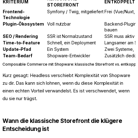
KRITERIUM
ENTKOPPELTE
STOREFRONT
Frontend-
Symfony / Twig, mitgeliefert
Frei (Vue/Nuxt, R
Technologie
Plugin-Ökosystem
Voll nutzbar
Backend-Plugins 
bauen
SEO / Rendering
SSR ist Normalzustand
SSR muss aktiv 
Time-to-Feature
Schnell, ein Deployment
Langsamer am St
Update-Pfad
Ein System
Zwei Systeme, z
Team-Bedarf
Shopware-Entwickler
Zusätzlich dedi
Composable Commerce mit Shopware: klassische Storefront vs. entkoppel
Kurz gesagt: Headless verschiebt Komplexität von Shopware
zu dir. Das kann sich lohnen, wenn du diese Komplexität in
einen echten Vorteil verwandelst. Es ist verschwendet, wenn
du sie nur trägst.
Wann die klassische Storefront die klügere
Entscheidung ist