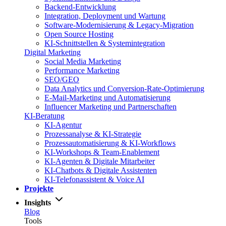
Backend-Entwicklung
Integration, Deployment und Wartung
Software-Modernisierung & Legacy-Migration
Open Source Hosting
KI-Schnittstellen & Systemintegration
Digital Marketing
Social Media Marketing
Performance Marketing
SEO/GEO
Data Analytics und Conversion-Rate-Optimierung
E-Mail-Marketing und Automatisierung
Influencer Marketing und Partnerschaften
KI-Beratung
KI-Agentur
Prozessanalyse & KI-Strategie
Prozessautomatisierung & KI-Workflows
KI-Workshops & Team-Enablement
KI-Agenten & Digitale Mitarbeiter
KI-Chatbots & Digitale Assistenten
KI-Telefonassistent & Voice AI
Projekte
Insights
Blog
Tools