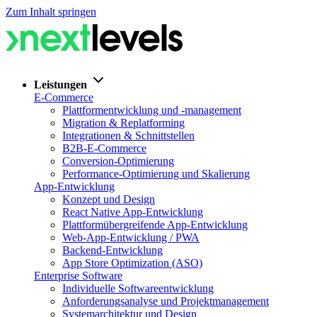
Zum Inhalt springen
Leistungen
E-Commerce
Plattformentwicklung und -management
Migration & Replatforming
Integrationen & Schnittstellen
B2B-E-Commerce
Conversion-Optimierung
Performance-Optimierung und Skalierung
App-Entwicklung
Konzept und Design
React Native App-Entwicklung
Plattformübergreifende App-Entwicklung
Web-App-Entwicklung / PWA
Backend-Entwicklung
App Store Optimization (ASO)
Enterprise Software
Individuelle Softwareentwicklung
Anforderungsanalyse und Projektmanagement
Systemarchitektur und Design