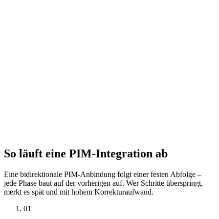
Produktbilder und Dokumente aus dem PIM-DAM-System werden
automatisch mit dem Shopware-Medienmanager synchronisiert. Wir
implementieren Deduplizierung, damit dasselbe Bild nicht mehrfach
hochgeladen wird, und handhaben große Medienmengen mit Batch-
Verarbeitung. Bildoptimierung für WebP und Responsive-Bilder
integrieren wir auf Wunsch direkt in den Sync-Prozess.
Kanal- & Lokalisation
Im PIM gepflegte Übersetzungen und kanalspezifische Varianten
werden korrekt auf Shopwares Sales-Channels und Sprachversionen
gemappt. Wir implementieren die Lokalisierungslogik so, dass
inhaltliche Unterschiede pro Markt oder Kanal vollständig
abgebildet werden – ohne manuelle Nacharbeit im Shop.
So läuft eine PIM-Integration ab
Eine bidirektionale PIM-Anbindung folgt einer festen Abfolge –
jede Phase baut auf der vorherigen auf. Wer Schritte überspringt,
merkt es spät und mit hohem Korrekturaufwand.
01