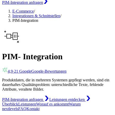
PIM-Integration anfragen
E-Commerce
/
Integrationen & Schnittstellen
/
PIM-Integration
PIM- Integration
4,9
·
21
Google
Google-Bewertungen
Produktdaten, die in mehreren Systemen gepflegt werden, sind ein
dauerhaftes Qualitätsproblem: unterschiedliche Texte, fehlende
Attribute, veraltete Bilder.
PIM-Integration anfragen
Leistungen entdecken
Überblick
Leistungen
Worauf es ankommt
Warum
nextlevels
FAQ
Kontakt