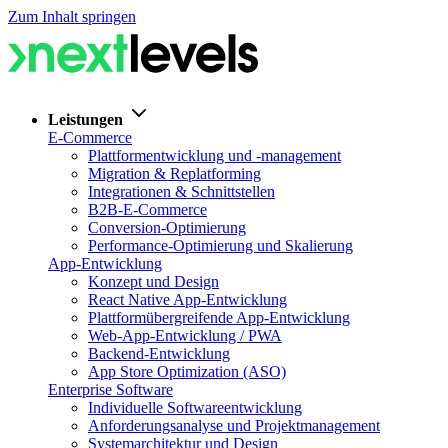
Zum Inhalt springen
Leistungen
E-Commerce
Plattformentwicklung und -management
Migration & Replatforming
Integrationen & Schnittstellen
B2B-E-Commerce
Conversion-Optimierung
Performance-Optimierung und Skalierung
App-Entwicklung
Konzept und Design
React Native App-Entwicklung
Plattformübergreifende App-Entwicklung
Web-App-Entwicklung / PWA
Backend-Entwicklung
App Store Optimization (ASO)
Enterprise Software
Individuelle Softwareentwicklung
Anforderungsanalyse und Projektmanagement
Systemarchitektur und Design