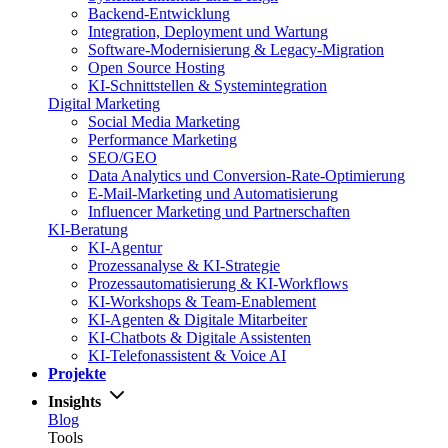
Backend-Entwicklung
Integration, Deployment und Wartung
Software-Modernisierung & Legacy-Migration
Open Source Hosting
KI-Schnittstellen & Systemintegration
Digital Marketing
Social Media Marketing
Performance Marketing
SEO/GEO
Data Analytics und Conversion-Rate-Optimierung
E-Mail-Marketing und Automatisierung
Influencer Marketing und Partnerschaften
KI-Beratung
KI-Agentur
Prozessanalyse & KI-Strategie
Prozessautomatisierung & KI-Workflows
KI-Workshops & Team-Enablement
KI-Agenten & Digitale Mitarbeiter
KI-Chatbots & Digitale Assistenten
KI-Telefonassistent & Voice AI
Projekte
Insights
Blog
Tools