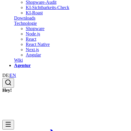
Shopware-Audit
KI-Sichtbarkeits-Check
KI-Roast
Downloads
Technologie
Shopware
Node.js
React
React Native
Next.js
Angular
Wiki
Agentur
DE
|
EN
Hey!