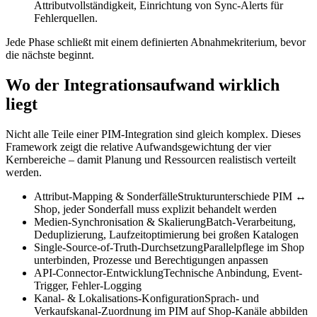
Attributvollständigkeit, Einrichtung von Sync-Alerts für
Fehlerquellen.
Jede Phase schließt mit einem definierten Abnahmekriterium, bevor
die nächste beginnt.
Wo der Integrationsaufwand wirklich
liegt
Nicht alle Teile einer PIM-Integration sind gleich komplex. Dieses
Framework zeigt die relative Aufwandsgewichtung der vier
Kernbereiche – damit Planung und Ressourcen realistisch verteilt
werden.
Attribut-Mapping & Sonderfälle
Strukturunterschiede PIM ↔
Shop, jeder Sonderfall muss explizit behandelt werden
Medien-Synchronisation & Skalierung
Batch-Verarbeitung,
Deduplizierung, Laufzeitoptimierung bei großen Katalogen
Single-Source-of-Truth-Durchsetzung
Parallelpflege im Shop
unterbinden, Prozesse und Berechtigungen anpassen
API-Connector-Entwicklung
Technische Anbindung, Event-
Trigger, Fehler-Logging
Kanal- & Lokalisations-Konfiguration
Sprach- und
Verkaufskanal-Zuordnung im PIM auf Shop-Kanäle abbilden