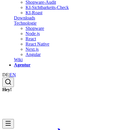
Shopware-Audit
KI-Sichtbarkeits-Check
KI-Roast
Downloads
Technologie
Shopware
Node.js
React
React Native
Next.js
Angular
Wiki
Agentur
DE
|
EN
Hey!