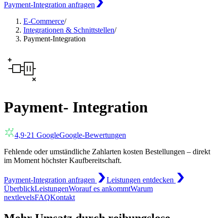
Payment-Integration anfragen
E-Commerce
/
Integrationen & Schnittstellen
/
Payment-Integration
Payment- Integration
4,9
·
21
Google
Google-Bewertungen
Fehlende oder umständliche Zahlarten kosten Bestellungen – direkt
im Moment höchster Kaufbereitschaft.
Payment-Integration anfragen
Leistungen entdecken
Überblick
Leistungen
Worauf es ankommt
Warum
nextlevels
FAQ
Kontakt
Mehr Umsatz durch reibungslose