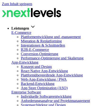
Zum Inhalt springen
Leistungen
E-Commerce
Plattformentwicklung und -management
Migration & Replatforming
Integrationen & Schnittstellen
B2B-E-Commerce
Conversion-Optimierung
Performance-Optimierung und Skalierung
App-Entwicklung
Konzept und Design
React Native App-Entwicklung
Plattformübergreifende App-Entwicklung
Web-App-Entwicklung / PWA
Backend-Entwicklung
App Store Optimization (ASO)
Enterprise Software
Individuelle Softwareentwicklung
Anforderungsanalyse und Projektmanagement
Systemarchitektur und Design