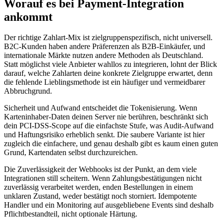
Worauf es bei Payment-Integration
ankommt
Der richtige Zahlart-Mix ist zielgruppenspezifisch, nicht universell.
B2C-Kunden haben andere Präferenzen als B2B-Einkäufer, und
internationale Märkte nutzen andere Methoden als Deutschland.
Statt möglichst viele Anbieter wahllos zu integrieren, lohnt der Blick
darauf, welche Zahlarten deine konkrete Zielgruppe erwartet, denn
die fehlende Lieblingsmethode ist ein häufiger und vermeidbarer
Abbruchgrund.
Sicherheit und Aufwand entscheidet die Tokenisierung. Wenn
Karteninhaber-Daten deinen Server nie berühren, beschränkt sich
dein PCI-DSS-Scope auf die einfachste Stufe, was Audit-Aufwand
und Haftungsrisiko erheblich senkt. Die saubere Variante ist hier
zugleich die einfachere, und genau deshalb gibt es kaum einen guten
Grund, Kartendaten selbst durchzureichen.
Die Zuverlässigkeit der Webhooks ist der Punkt, an dem viele
Integrationen still scheitern. Wenn Zahlungsbestätigungen nicht
zuverlässig verarbeitet werden, enden Bestellungen in einem
unklaren Zustand, weder bestätigt noch storniert. Idempotente
Handler und ein Monitoring auf ausgebliebene Events sind deshalb
Pflichtbestandteil, nicht optionale Härtung.