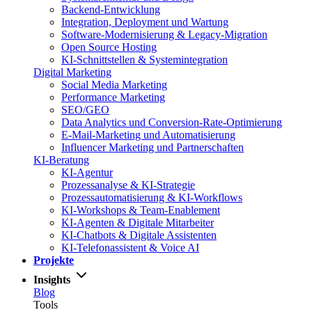
Backend-Entwicklung
Integration, Deployment und Wartung
Software-Modernisierung & Legacy-Migration
Open Source Hosting
KI-Schnittstellen & Systemintegration
Digital Marketing
Social Media Marketing
Performance Marketing
SEO/GEO
Data Analytics und Conversion-Rate-Optimierung
E-Mail-Marketing und Automatisierung
Influencer Marketing und Partnerschaften
KI-Beratung
KI-Agentur
Prozessanalyse & KI-Strategie
Prozessautomatisierung & KI-Workflows
KI-Workshops & Team-Enablement
KI-Agenten & Digitale Mitarbeiter
KI-Chatbots & Digitale Assistenten
KI-Telefonassistent & Voice AI
Projekte
Insights
Blog
Tools