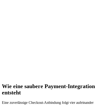
PCI-Konformität
Karteninhaber-Daten dürfen deinen Server nie direkt berühren. Wir
nutzen tokenisierte Zahlungsflüsse, bei denen sensible Daten direkt
beim Zahlungsanbieter verbleiben und nur Tokens in deinem
System gespeichert werden. Das reduziert deinen PCI-DSS-
Compliance-Aufwand auf ein Minimum und schützt dich und deine
Kunden.
Fehlerbehandlung & UX
Ein fehlgeschlagener Zahlungsversuch muss nicht zum Checkout-
Abbruch führen. Wir implementieren klare Fehlermeldungen, einen
reibungslosen Retry-Flow und – wo möglich – einen automatischen
Fallback auf alternative Zahlarten. So bleibt das Kundenerlebnis
auch bei Zahlungsproblemen positiv und du verlierst weniger
Bestellungen.
Wie eine saubere Payment-Integration
entsteht
Eine zuverlässige Checkout-Anbindung folgt vier aufeinander