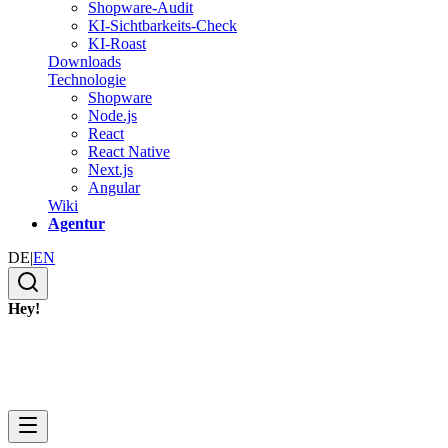
Shopware-Audit
KI-Sichtbarkeits-Check
KI-Roast
Downloads
Technologie
Shopware
Node.js
React
React Native
Next.js
Angular
Wiki
Agentur
DE
|
EN
Hey!