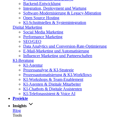
Backend-Entwicklung
Integration, Deployment und Wartung
Software-Modernisierung & Legacy-Migration
Open Source Hosting
KI-Schnittstellen & Systemintegration
Digital Marketing
Social Media Marketing
Performance Marketing
SEO/GEO
Data Analytics und Conversion-Rate-Optimierung
E-Mail-Marketing und Automatisierung
Influencer Marketing und Partnerschaften
KI-Beratung
KI-Agentur
Prozessanalyse & KI-Strategie
Prozessautomatisierung & KI-Workflows
KI-Workshops & Team-Enablement
KI-Agenten & Digitale Mitarbeiter
KI-Chatbots & Digitale Assistenten
KI-Telefonassistent & Voice AI
Projekte
Insights
Blog
Tools