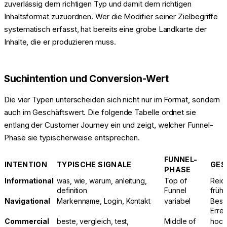
zuverlässig dem richtigen Typ und damit dem richtigen
Inhaltsformat zuzuordnen. Wer die Modifier seiner Zielbegriffe
systematisch erfasst, hat bereits eine grobe Landkarte der
Inhalte, die er produzieren muss.
Suchintention und Conversion-Wert
Die vier Typen unterscheiden sich nicht nur im Format, sondern
auch im Geschäftswert. Die folgende Tabelle ordnet sie
entlang der Customer Journey ein und zeigt, welcher Funnel-
Phase sie typischerweise entsprechen.
FUNNEL-
INTENTION
TYPISCHE SIGNALE
GES
PHASE
Informational
was, wie, warum, anleitung,
Top of
Reic
definition
Funnel
früh
Navigational
Markenname, Login, Kontakt
variabel
Best
Errei
Commercial
beste, vergleich, test,
Middle of
hoch