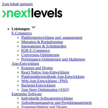
Zum Inhalt springen
Leistungen
E-Commerce
Plattformentwicklung und -management
Migration & Replatforming
Integrationen & Schnittstellen
B2B-E-Commerce
Conversion-Optimierung
Performance-Optimierung und Skalierung
App-Entwicklung
Konzept und Design
React Native App-Entwicklung
Plattformübergreifende App-Entwicklung
Web-App-Entwicklung / PWA
Backend-Entwicklung
App Store Optimization (ASO)
Enterprise Software
Individuelle Softwareentwicklung
Anforderungsanalyse und Projektmanagement
Systemarchitektur und Design