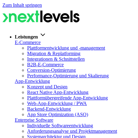
Zum Inhalt springen
Leistungen
E-Commerce
Plattformentwicklung und -management
Migration & Replatforming
Integrationen & Schnittstellen
B2B-E-Commerce
Conversion-Optimierung
Performance-Optimierung und Skalierung
App-Entwicklung
Konzept und Design
React Native App-Entwicklung
Plattformübergreifende App-Entwicklung
Web-App-Entwicklung / PWA
Backend-Entwicklung
App Store Optimization (ASO)
Enterprise Software
Individuelle Softwareentwicklung
Anforderungsanalyse und Projektmanagement
Systemarchitektur und Design