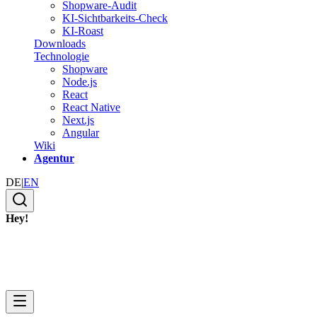
Shopware-Audit
KI-Sichtbarkeits-Check
KI-Roast
Downloads
Technologie
Shopware
Node.js
React
React Native
Next.js
Angular
Wiki
Agentur
DE
|
EN
Hey!