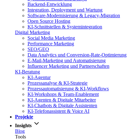
Backend-Entwicklung
Integration, Deployment und Wartung
Software-Modernisierung & Legacy-Migration
Open Source Hosting
KI-Schnittstellen & Systemintegration
Digital Marketing
Social Media Marketing
Performance Marketing
SEO/GEO
Data Analytics und Conversion-Rate-Optimierung
E-Mail-Marketing und Automatisierung
Influencer Marketing und Partnerschaften
KI-Beratung
KI-Agentur
Prozessanalyse & KI-Strategie
Prozessautomatisierung & KI-Workflows
KI-Workshops & Team-Enablement
KI-Agenten & Digitale Mitarbeiter
KI-Chatbots & Digitale Assistenten
KI-Telefonassistent & Voice AI
Projekte
Insights
Blog
Tools