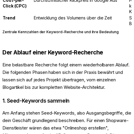
Cost-per-
Durchschnittlicher Klickpreis in Google Ads
Ho
Click (CPC)
ko
Ka
Trend
Entwicklung des Volumens über die Zeit
Sa
Be
Zentrale Kennzahlen der Keyword-Recherche und ihre Bedeutung
Der Ablauf einer Keyword-Recherche
Eine belastbare Recherche folgt einem wiederholbaren Ablauf.
Die folgenden Phasen haben sich in der Praxis bewährt und
lassen sich auf jedes Projekt übertragen, vom einzelnen
Blogartikel bis zur kompletten Website-Architektur.
1. Seed-Keywords sammeln
Am Anfang stehen Seed-Keywords, also Ausgangsbegriffe, die
dein Geschäft grundlegend beschreiben. Für einen Shopware-
Dienstleister wären das etwa "Onlineshop erstellen",