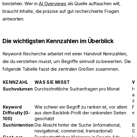
bestehen. Wer in
AI Overviews
als Quelle auftauchen will,
braucht Inhalte, die präzise auf gut recherchierte Fragen
antworten.
Die wichtigsten Kennzahlen im Überblick
Keyword-Recherche arbeitet mit einer Handvoll Kennzahlen,
die du verstehen musst, um Begriffe sinnvoll zu bewerten. Die
folgende Tabelle fasst die zentralen Größen zusammen.
KENNZAHL
WAS SIE MISST
W
Suchvolumen
Durchschnittliche Suchanfragen pro Monat
Ho
au
zä
Keyword
Wie schwer ein Begriff zu ranken ist, vor allem
Fü
Difficulty (0-
aus dem Backlink-Profil der rankenden Seiten
mi
100)
geschätzt
Suchintention
Die Absicht hinter der Suche (informational,
Be
navigational, commercial, transactional)
Ge