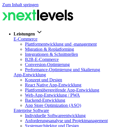
Zum Inhalt springen
Leistungen
E-Commerce
Plattformentwicklung und -management
Migration & Replatforming
Integrationen & Schnittstellen
B2B-E-Commerce
Conversion-Optimierung
Performance-Optimierung und Skalierung
App-Entwicklung
Konzept und Design
React Native App-Entwicklung
Plattformübergreifende App-Entwicklung
Web-App-Entwicklung / PWA
Backend-Entwicklung
App Store Optimization (ASO)
Enterprise Software
Individuelle Softwareentwicklung
Anforderungsanalyse und Projektmanagement
Systemarchitektur und Design