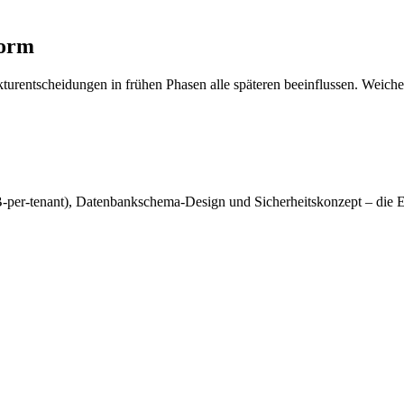
dass die Betriebskosten proportional mitwachsen. Wir legen von Anfan
ewinn bleibt.
form
urentscheidungen in frühen Phasen alle späteren beeinflussen. Weichen,
-per-tenant), Datenbankschema-Design und Sicherheitskonzept – die 