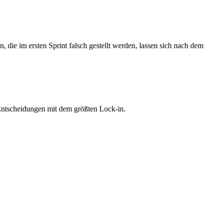
g an auf horizontale Skalierbarkeit, Auto-Scaling und
 die im ersten Sprint falsch gestellt werden, lassen sich nach dem
Entscheidungen mit dem größten Lock-in.