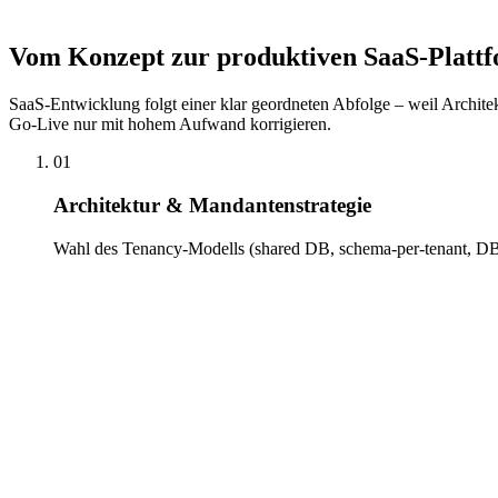
SaaS-Produkte müssen von einem Mandanten auf viele skalieren, ohne 
kosteneffiziente Cloud-Infrastruktur aus – damit dein Wachstum ein G
Vom Konzept zur produktiven SaaS-Platt
SaaS-Entwicklung folgt einer klar geordneten Abfolge – weil Architekt
Go-Live nur mit hohem Aufwand korrigieren.
01
Architektur & Mandantenstrategie
Wahl des Tenancy-Modells (shared DB, schema-per-tenant, DB