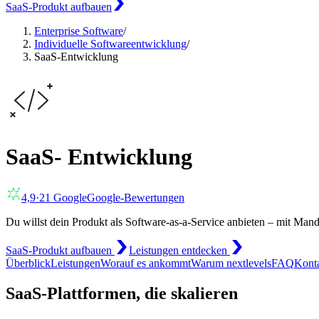
SaaS-Produkt aufbauen
Enterprise Software
/
Individuelle Softwareentwicklung
/
SaaS-Entwicklung
SaaS- Entwicklung
4,9
·
21
Google
Google-Bewertungen
Du willst dein Produkt als Software-as-a-Service anbieten – mit Man
SaaS-Produkt aufbauen
Leistungen entdecken
Überblick
Leistungen
Worauf es ankommt
Warum nextlevels
FAQ
Kont
SaaS-Plattformen, die skalieren