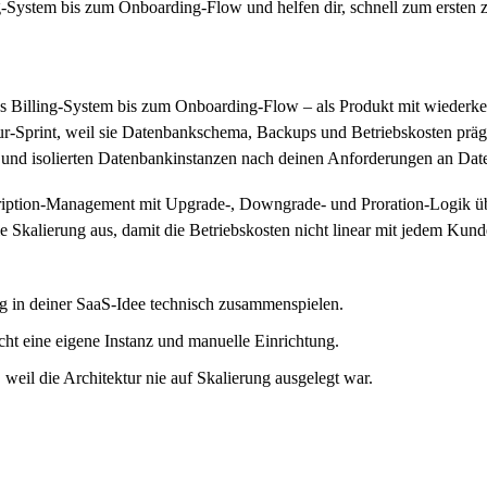
ing-System bis zum Onboarding-Flow und helfen dir, schnell zum erst
das Billing-System bis zum Onboarding-Flow – als Produkt mit wieder
ur-Sprint, weil sie Datenbankschema, Backups und Betriebskosten präg
nd isolierten Datenbankinstanzen nach deinen Anforderungen an Date
ription-Management mit Upgrade-, Downgrade- und Proration-Logik über
e Skalierung aus, damit die Betriebskosten nicht linear mit jedem Ku
g in deiner SaaS-Idee technisch zusammenspielen.
cht eine eigene Instanz und manuelle Einrichtung.
 weil die Architektur nie auf Skalierung ausgelegt war.