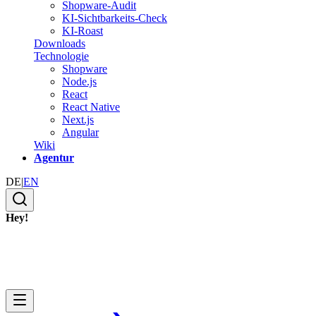
Shopware-Audit
KI-Sichtbarkeits-Check
KI-Roast
Downloads
Technologie
Shopware
Node.js
React
React Native
Next.js
Angular
Wiki
Agentur
DE
|
EN
Hey!