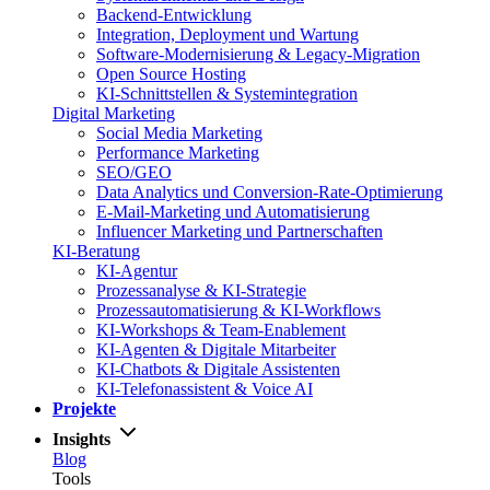
Backend-Entwicklung
Integration, Deployment und Wartung
Software-Modernisierung & Legacy-Migration
Open Source Hosting
KI-Schnittstellen & Systemintegration
Digital Marketing
Social Media Marketing
Performance Marketing
SEO/GEO
Data Analytics und Conversion-Rate-Optimierung
E-Mail-Marketing und Automatisierung
Influencer Marketing und Partnerschaften
KI-Beratung
KI-Agentur
Prozessanalyse & KI-Strategie
Prozessautomatisierung & KI-Workflows
KI-Workshops & Team-Enablement
KI-Agenten & Digitale Mitarbeiter
KI-Chatbots & Digitale Assistenten
KI-Telefonassistent & Voice AI
Projekte
Insights
Blog
Tools