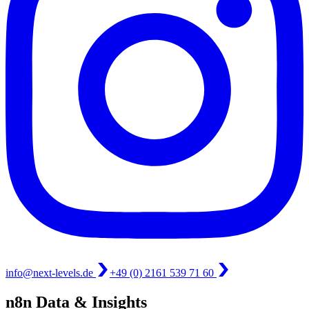
info@next-levels.de
+49 (0) 2161 539 71 60
n8n Data & Insights