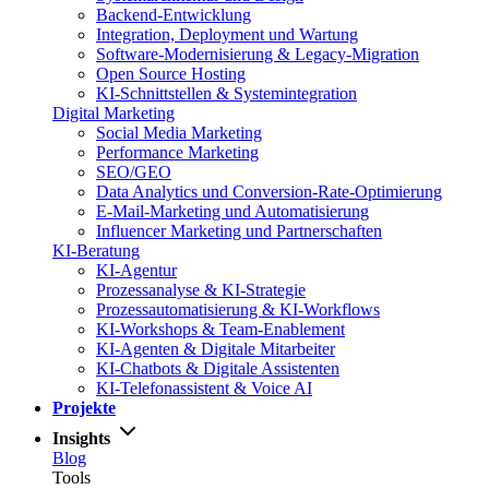
Backend-Entwicklung
Integration, Deployment und Wartung
Software-Modernisierung & Legacy-Migration
Open Source Hosting
KI-Schnittstellen & Systemintegration
Digital Marketing
Social Media Marketing
Performance Marketing
SEO/GEO
Data Analytics und Conversion-Rate-Optimierung
E-Mail-Marketing und Automatisierung
Influencer Marketing und Partnerschaften
KI-Beratung
KI-Agentur
Prozessanalyse & KI-Strategie
Prozessautomatisierung & KI-Workflows
KI-Workshops & Team-Enablement
KI-Agenten & Digitale Mitarbeiter
KI-Chatbots & Digitale Assistenten
KI-Telefonassistent & Voice AI
Projekte
Insights
Blog
Tools