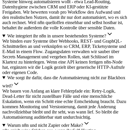
Systeme hinweg automatisieren wollt - etwa Lead-Routing,
Datenhygiene zwischen CRM und ERP oder KI-gestützte
Freigaben. Wir bewerten vorab pro Workflow den Aufwand und
den realistischen Nutzen, damit ihr nur dort automatisiert, wo es sich
auch rechnet. Weil n8n quelloffen einsehbar und selbst hostbar ist,
behaltet ihr außerdem die volle Kontrolle über sensible Daten.
Wie integriert ihr n8n in unsere bestehenden Systeme?
Wir binden eure Systeme über Webhooks, REST- und GraphQL-
Schnittstellen an und verknüpfen so CRM, ERP, Ticketsysteme und
E-Mail in einem Flow. Zugangsdaten verwalten wir sauber über
Secrets Management und vergeben Rollen, statt Schlüssel im
Klartext zu hinterlegen. Wenn eine API keinen fertigen n8n-Node
hat, ergänzen wir die Logik gezielt über generische HTTP-Aufrufe
oder eigenen Code.
Wie sorgt ihr dafür, dass die Automatisierung nicht zur Blackbox
wird?
Wir bauen von Anfang an klare Fehlerpfade ein: Retry-Logik,
Dead-Letter für nicht zustellbare Fälle und eine menschliche
Eskalation, wenn ein Schritt eine echte Entscheidung braucht. Dazu
kommen Monitoring und Versionierung, damit jede Änderung
nachvollziehbar bleibt und ihr seht, was wann lief. So bleibt die
Automatisierung auditierbar statt undurchsichtig.
Warum n8n und nicht Zapier oder Make?