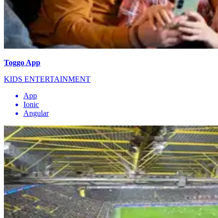
Toggo App
KIDS ENTERTAINMENT
App
Ionic
Angular