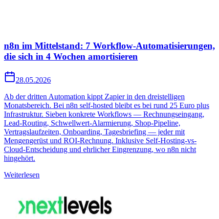
n8n im Mittelstand: 7 Workflow-Automatisierungen,
die sich in 4 Wochen amortisieren
28.05.2026
Ab der dritten Automation kippt Zapier in den dreistelligen
Monatsbereich. Bei n8n self-hosted bleibt es bei rund 25 Euro plus
Infrastruktur. Sieben konkrete Workflows — Rechnungseingang,
Lead-Routing, Schwellwert-Alarmierung, Shop-Pipeline,
Vertragslaufzeiten, Onboarding, Tagesbriefing — jeder mit
Mengengerüst und ROI-Rechnung. Inklusive Self-Hosting-vs-
Cloud-Entscheidung und ehrlicher Eingrenzung, wo n8n nicht
hingehört.
Weiterlesen