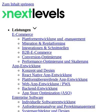
Zum Inhalt springen
Leistungen
E-Commerce
Plattformentwicklung und -management
Migration & Replatforming
Integrationen & Schnittstellen
B2B-E-Commerce
Conversion-Optimierung
Performance-Optimierung und Skalierung
App-Entwicklung
Konzept und Design
React Native App-Entwicklung
Plattformübergreifende App-Entwicklung
Web-App-Entwicklung / PWA
Backend-Entwicklung
App Store Optimization (ASO)
Enterprise Software
Individuelle Softwareentwicklung
Anforderungsanalyse und Projektmanagement
Systemarchitektur und Design