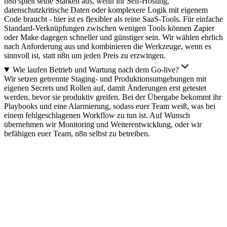
n8n spielt seine Stärken aus, wenn ihr Self-Hosting,
datenschutzkritische Daten oder komplexere Logik mit eigenem
Code braucht - hier ist es flexibler als reine SaaS-Tools. Für einfache
Standard-Verknüpfungen zwischen wenigen Tools können Zapier
oder Make dagegen schneller und günstiger sein. Wir wählen ehrlich
nach Anforderung aus und kombinieren die Werkzeuge, wenn es
sinnvoll ist, statt n8n um jeden Preis zu erzwingen.
Wie laufen Betrieb und Wartung nach dem Go-live?
Wir setzen getrennte Staging- und Produktionsumgebungen mit
eigenen Secrets und Rollen auf, damit Änderungen erst getestet
werden, bevor sie produktiv greifen. Bei der Übergabe bekommt ihr
Playbooks und eine Alarmierung, sodass euer Team weiß, was bei
einem fehlgeschlagenen Workflow zu tun ist. Auf Wunsch
übernehmen wir Monitoring und Weiterentwicklung, oder wir
befähigen euer Team, n8n selbst zu betreiben.