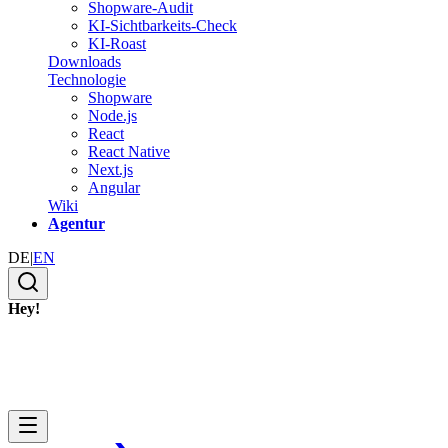
Shopware-Audit
KI-Sichtbarkeits-Check
KI-Roast
Downloads
Technologie
Shopware
Node.js
React
React Native
Next.js
Angular
Wiki
Agentur
DE
|
EN
Hey!