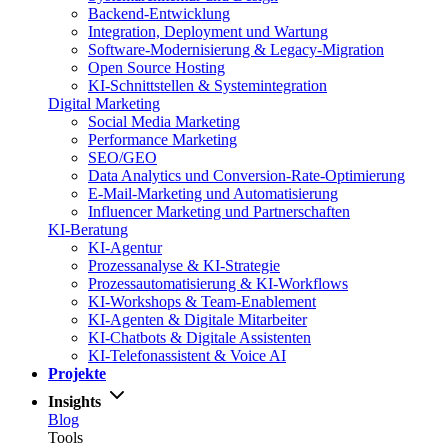
Backend-Entwicklung
Integration, Deployment und Wartung
Software-Modernisierung & Legacy-Migration
Open Source Hosting
KI-Schnittstellen & Systemintegration
Digital Marketing
Social Media Marketing
Performance Marketing
SEO/GEO
Data Analytics und Conversion-Rate-Optimierung
E-Mail-Marketing und Automatisierung
Influencer Marketing und Partnerschaften
KI-Beratung
KI-Agentur
Prozessanalyse & KI-Strategie
Prozessautomatisierung & KI-Workflows
KI-Workshops & Team-Enablement
KI-Agenten & Digitale Mitarbeiter
KI-Chatbots & Digitale Assistenten
KI-Telefonassistent & Voice AI
Projekte
Insights
Blog
Tools