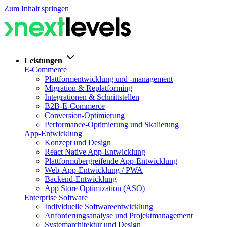
Zum Inhalt springen
Leistungen
E-Commerce
Plattformentwicklung und -management
Migration & Replatforming
Integrationen & Schnittstellen
B2B-E-Commerce
Conversion-Optimierung
Performance-Optimierung und Skalierung
App-Entwicklung
Konzept und Design
React Native App-Entwicklung
Plattformübergreifende App-Entwicklung
Web-App-Entwicklung / PWA
Backend-Entwicklung
App Store Optimization (ASO)
Enterprise Software
Individuelle Softwareentwicklung
Anforderungsanalyse und Projektmanagement
Systemarchitektur und Design