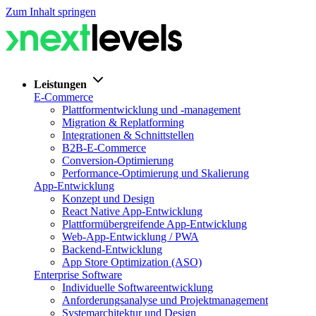
Zum Inhalt springen
Leistungen
E-Commerce
Plattformentwicklung und -management
Migration & Replatforming
Integrationen & Schnittstellen
B2B-E-Commerce
Conversion-Optimierung
Performance-Optimierung und Skalierung
App-Entwicklung
Konzept und Design
React Native App-Entwicklung
Plattformübergreifende App-Entwicklung
Web-App-Entwicklung / PWA
Backend-Entwicklung
App Store Optimization (ASO)
Enterprise Software
Individuelle Softwareentwicklung
Anforderungsanalyse und Projektmanagement
Systemarchitektur und Design