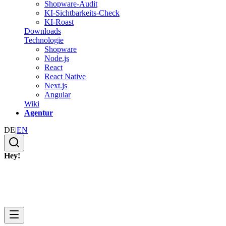
Shopware-Audit
KI-Sichtbarkeits-Check
KI-Roast
Downloads
Technologie
Shopware
Node.js
React
React Native
Next.js
Angular
Wiki
Agentur
DE
|
EN
Hey!