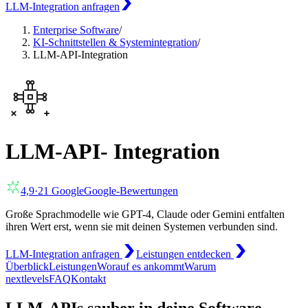
LLM-Integration anfragen
Enterprise Software
/
KI-Schnittstellen & Systemintegration
/
LLM-API-Integration
LLM-API- Integration
4,9
·
21
Google
Google-Bewertungen
Große Sprachmodelle wie GPT-4, Claude oder Gemini entfalten
ihren Wert erst, wenn sie mit deinen Systemen verbunden sind.
LLM-Integration anfragen
Leistungen entdecken
Überblick
Leistungen
Worauf es ankommt
Warum
nextlevels
FAQ
Kontakt
LLM-APIs sauber in deine Software