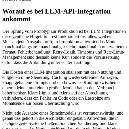
Worauf es bei LLM-API-Integration
ankommt
Der Sprung vom Prototyp zur Produktion ist bei LLM-Integrationen
der eigentliche Hügel. Im Test funktioniert fast alles, weil ein
Mensch jede Ausgabe prüft; in Produktion antwortet das Modell
manchmal langsam, manchmal gar nicht, manchmal in unerwartetem
Format. Fehlerbehandlung, Retry-Logik, Timeouts und Rate-Limit-
Management sind deshalb keine Kür, sondern die Voraussetzung
dafür, dass die Anbindung unter echter Last trägt.
Die Kosten einer LLM-Integration skalieren mit der Nutzung und
entgleiten ohne Steuerung. Caching wiederkehrender Anfragen,
knapp gehaltene Prompts und ein bewusstes Routing zwischen
einem kleinen und einem großen Modell halten den Verbrauch
beherrschbar. Klare Limits und Alerts auf der Abrechnung
verhindern, dass ein Fehler im Code oder ein Lastspitze am
Monatsende zur bösen Überraschung wird.
Nicht jede Ausgabe eines Sprachmodells ist vertrauenswürdig, und
genau das gehört in die Architektur eingebaut. Antworten, die in
nachgelagerte Systeme fließen, brauchen Validierung und klare
Grenzen, was das Modell auslösen darf, denn ein Modell ist eine