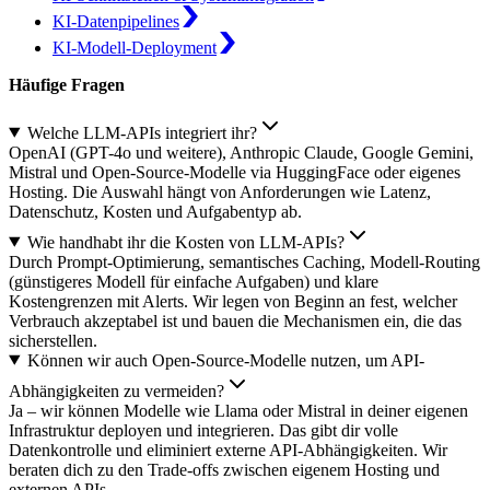
KI-Datenpipelines
KI-Modell-Deployment
Häufige Fragen
Welche LLM-APIs integriert ihr?
OpenAI (GPT-4o und weitere), Anthropic Claude, Google Gemini,
Mistral und Open-Source-Modelle via HuggingFace oder eigenes
Hosting. Die Auswahl hängt von Anforderungen wie Latenz,
Datenschutz, Kosten und Aufgabentyp ab.
Wie handhabt ihr die Kosten von LLM-APIs?
Durch Prompt-Optimierung, semantisches Caching, Modell-Routing
(günstigeres Modell für einfache Aufgaben) und klare
Kostengrenzen mit Alerts. Wir legen von Beginn an fest, welcher
Verbrauch akzeptabel ist und bauen die Mechanismen ein, die das
sicherstellen.
Können wir auch Open-Source-Modelle nutzen, um API-
Abhängigkeiten zu vermeiden?
Ja – wir können Modelle wie Llama oder Mistral in deiner eigenen
Infrastruktur deployen und integrieren. Das gibt dir volle
Datenkontrolle und eliminiert externe API-Abhängigkeiten. Wir
beraten dich zu den Trade-offs zwischen eigenem Hosting und
externen APIs.