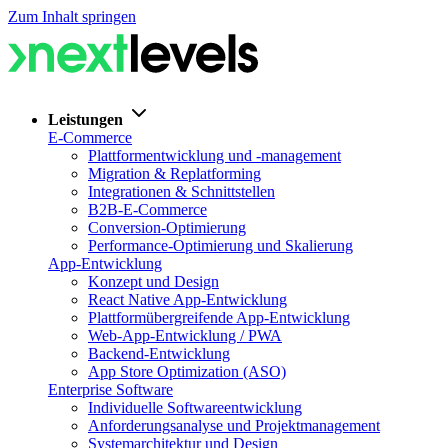
Zum Inhalt springen
Leistungen
E-Commerce
Plattformentwicklung und -management
Migration & Replatforming
Integrationen & Schnittstellen
B2B-E-Commerce
Conversion-Optimierung
Performance-Optimierung und Skalierung
App-Entwicklung
Konzept und Design
React Native App-Entwicklung
Plattformübergreifende App-Entwicklung
Web-App-Entwicklung / PWA
Backend-Entwicklung
App Store Optimization (ASO)
Enterprise Software
Individuelle Softwareentwicklung
Anforderungsanalyse und Projektmanagement
Systemarchitektur und Design