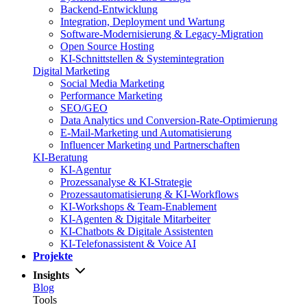
Backend-Entwicklung
Integration, Deployment und Wartung
Software-Modernisierung & Legacy-Migration
Open Source Hosting
KI-Schnittstellen & Systemintegration
Digital Marketing
Social Media Marketing
Performance Marketing
SEO/GEO
Data Analytics und Conversion-Rate-Optimierung
E-Mail-Marketing und Automatisierung
Influencer Marketing und Partnerschaften
KI-Beratung
KI-Agentur
Prozessanalyse & KI-Strategie
Prozessautomatisierung & KI-Workflows
KI-Workshops & Team-Enablement
KI-Agenten & Digitale Mitarbeiter
KI-Chatbots & Digitale Assistenten
KI-Telefonassistent & Voice AI
Projekte
Insights
Blog
Tools