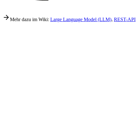
Mehr dazu im Wiki:
Large Language Model (LLM)
,
REST-API