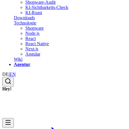
Shopware-Audit
KI-Sichtbarkeits-Check
KI-Roast
Downloads
Technologie
Shopware
Node.js
React
React Native
Next.js
Angular
Wiki
Agentur
DE
|
EN
Hey!