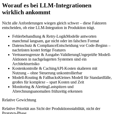
Worauf es bei LLM-Integrationen
wirklich ankommt
Nicht alle Anforderungen wiegen gleich schwer – diese Faktoren
entscheiden, ob eine LLM-Integration in Produktion trägt.
Fehlerbehandlung & Retry-Logik
Modelle antworten
manchmal langsam, gar nicht oder im falschen Format
Datenschutz & Compliance
Entscheidung vor Code-Beginn –
nachrüsten kostet fertige Features
Vertrauensgrenze & Ausgabe-Validierung
Ungeprüfte Modell-
Aktionen in nachgelagerten Systemen sind ein
Architekturrisiko
Kostenkontrolle & Caching
API-Kosten skalieren mit
Nutzung – ohne Steuerung unkontrollierbar
Modell-Routing & Fallbacks
Kleines Modell für Standardfälle,
großes für komplexe – spart Kosten und Zeit
Monitoring & Alerting
Lastspitzen und
Abrechnungsanomalien frühzeitig erkennen
Relative Gewichtung
Relative Priorität aus Sicht der Produktionsstabilität, nicht der
Prototyp-Phase.