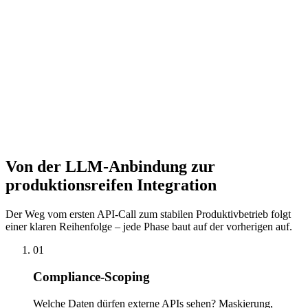
Alternative umschaltet. Zuverlässigkeit und Kostenbewusstsein
gehen dabei Hand in Hand.
Datenschutz und Compliance
Welche Daten dürfen über externe API-Dienste laufen, welche
nicht? Wir klären diese Frage vor der Integration und bauen
entsprechende Datenmaskierung, Anonymisierung oder On-
Premise-Alternativen ein. Compliance ist kein Nachgedanke,
sondern Teil der Architekturentscheidung.
Von der LLM-Anbindung zur
produktionsreifen Integration
Der Weg vom ersten API-Call zum stabilen Produktivbetrieb folgt
einer klaren Reihenfolge – jede Phase baut auf der vorherigen auf.
01
Compliance-Scoping
Welche Daten dürfen externe APIs sehen? Maskierung,