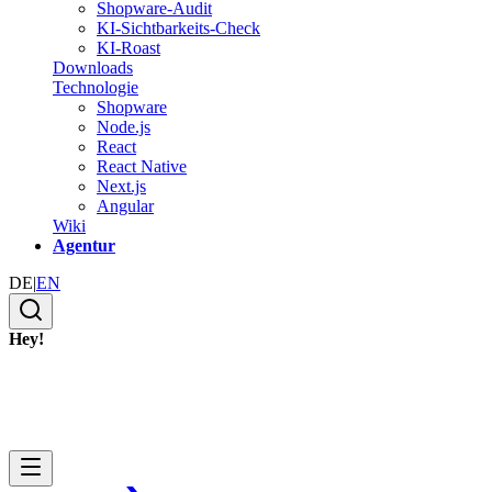
Shopware-Audit
KI-Sichtbarkeits-Check
KI-Roast
Downloads
Technologie
Shopware
Node.js
React
React Native
Next.js
Angular
Wiki
Agentur
DE
|
EN
Hey!