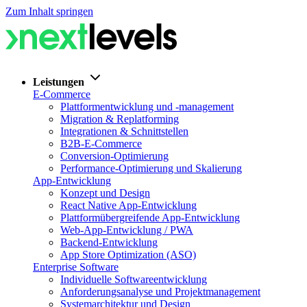
Zum Inhalt springen
Leistungen
E-Commerce
Plattformentwicklung und -management
Migration & Replatforming
Integrationen & Schnittstellen
B2B-E-Commerce
Conversion-Optimierung
Performance-Optimierung und Skalierung
App-Entwicklung
Konzept und Design
React Native App-Entwicklung
Plattformübergreifende App-Entwicklung
Web-App-Entwicklung / PWA
Backend-Entwicklung
App Store Optimization (ASO)
Enterprise Software
Individuelle Softwareentwicklung
Anforderungsanalyse und Projektmanagement
Systemarchitektur und Design