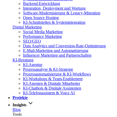
Backend-Entwicklung
Integration, Deployment und Wartung
Software-Modernisierung & Legacy-Migration
Open Source Hosting
KI-Schnittstellen & Systemintegration
Digital Marketing
Social Media Marketing
Performance Marketing
SEO/GEO
Data Analytics und Conversion-Rate-Optimierung
E-Mail-Marketing und Automatisierung
Influencer Marketing und Partnerschaften
KI-Beratung
KI-Agentur
Prozessanalyse & KI-Strategie
Prozessautomatisierung & KI-Workflows
KI-Workshops & Team-Enablement
KI-Agenten & Digitale Mitarbeiter
KI-Chatbots & Digitale Assistenten
KI-Telefonassistent & Voice AI
Projekte
Insights
Blog
Tools