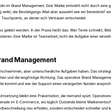
ziplin im Brand Management. Eine Marke entsteht nicht durch eine
irkt, die Bestätigungs-Mail aber aussieht wie ein Serienbrief von 
en Touchpoints, an denen sich Vertrauen entscheidet.
muss gelebt werden. In der Praxis heißt das: Wer Texte schreibt, Bi
stieren. Eine Marke ist Teamarbeit, nicht die Aufgabe einer einzel
 Brand Management
 verschwimmen, aber unterschiedliche Aufgaben haben. Das strateg
hen und die langfristige Richtung. Das operative Brand Management
seite kommt und wie der Support einen verärgerten Kunden ansprich
Umsetzung bleibt eine Präsentation, die niemand spürt. Operative
 Gerade im E-Commerce, wo täglich Dutzende kleine Markenentsch
ktbeschreibung neu erfinden, sondern entscheidet schneller und k