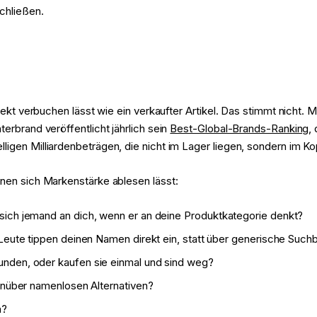
chließen.
irekt verbuchen lässt wie ein verkaufter Artikel. Das stimmt nicht
erbrand veröffentlicht jährlich sein
Best-Global-Brands-Ranking
,
ligen Milliardenbeträgen, die nicht im Lager liegen, sondern im K
enen sich Markenstärke ablesen lässt:
 sich jemand an dich, wenn er an deine Produktkategorie denkt?
Leute tippen deinen Namen direkt ein, statt über generische Suc
unden, oder kaufen sie einmal und sind weg?
nüber namenlosen Alternativen?
n?