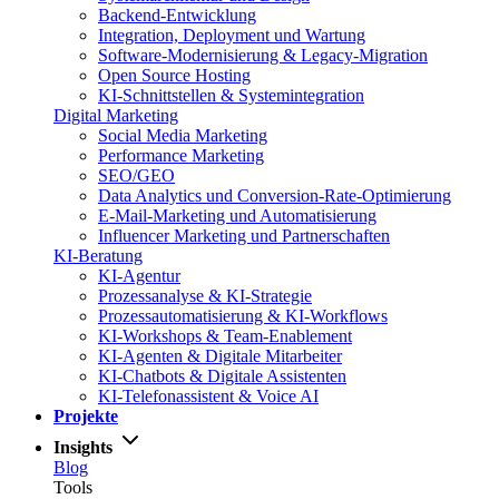
Backend-Entwicklung
Integration, Deployment und Wartung
Software-Modernisierung & Legacy-Migration
Open Source Hosting
KI-Schnittstellen & Systemintegration
Digital Marketing
Social Media Marketing
Performance Marketing
SEO/GEO
Data Analytics und Conversion-Rate-Optimierung
E-Mail-Marketing und Automatisierung
Influencer Marketing und Partnerschaften
KI-Beratung
KI-Agentur
Prozessanalyse & KI-Strategie
Prozessautomatisierung & KI-Workflows
KI-Workshops & Team-Enablement
KI-Agenten & Digitale Mitarbeiter
KI-Chatbots & Digitale Assistenten
KI-Telefonassistent & Voice AI
Projekte
Insights
Blog
Tools