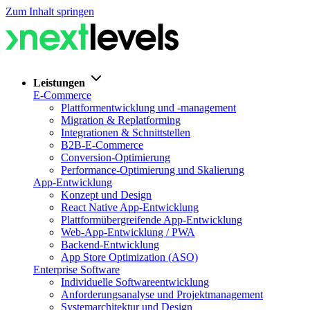
Zum Inhalt springen
Leistungen
E-Commerce
Plattformentwicklung und -management
Migration & Replatforming
Integrationen & Schnittstellen
B2B-E-Commerce
Conversion-Optimierung
Performance-Optimierung und Skalierung
App-Entwicklung
Konzept und Design
React Native App-Entwicklung
Plattformübergreifende App-Entwicklung
Web-App-Entwicklung / PWA
Backend-Entwicklung
App Store Optimization (ASO)
Enterprise Software
Individuelle Softwareentwicklung
Anforderungsanalyse und Projektmanagement
Systemarchitektur und Design