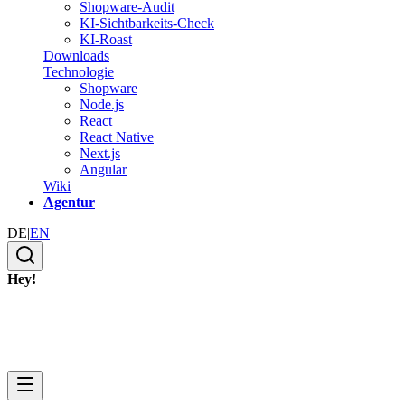
Shopware-Audit
KI-Sichtbarkeits-Check
KI-Roast
Downloads
Technologie
Shopware
Node.js
React
React Native
Next.js
Angular
Wiki
Agentur
DE
|
EN
Hey!