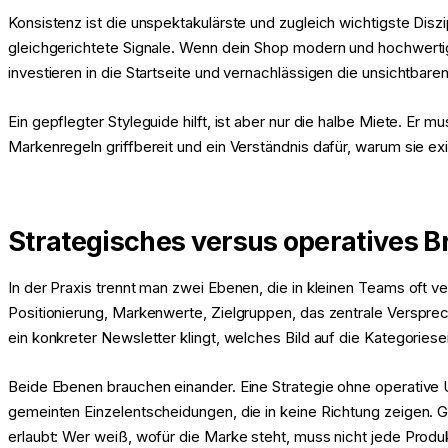
Konsistenz ist die unspektakulärste und zugleich wichtigste Dis
gleichgerichtete Signale. Wenn dein Shop modern und hochwertig w
investieren in die Startseite und vernachlässigen die unsichtbar
Ein gepflegter Styleguide hilft, ist aber nur die halbe Miete. Er 
Markenregeln griffbereit und ein Verständnis dafür, warum sie exi
Strategisches versus operatives
In der Praxis trennt man zwei Ebenen, die in kleinen Teams oft
Positionierung, Markenwerte, Zielgruppen, das zentrale Versprec
ein konkreter Newsletter klingt, welches Bild auf die Kategorie
Beide Ebenen brauchen einander. Eine Strategie ohne operative 
gemeinten Einzelentscheidungen, die in keine Richtung zeigen.
erlaubt: Wer weiß, wofür die Marke steht, muss nicht jede Produ