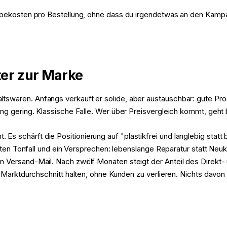
erbekosten pro Bestellung, ohne dass du irgendetwas an den Kamp
ter zur Marke
swaren. Anfangs verkauft er solide, aber austauschbar: gute Prod
ung gering. Klassische Falle. Wer über Preisvergleich kommt, geht
schärft die Positionierung auf "plastikfrei und langlebig statt bi
uzten Tonfall und ein Versprechen: lebenslange Reparatur statt Neu
 Versand-Mail. Nach zwölf Monaten steigt der Anteil des Direkt- 
em Marktdurchschnitt halten, ohne Kunden zu verlieren. Nichts davo