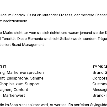
de im Schrank. Es ist ein laufender Prozess, der mehrere Ebenen 
um nachzusteuern.
e Marke steht, an wen sie sich richtet und warum jemand sie der Ko
Tonalität. Diese Elemente sind nicht Selbstzweck, sondern Träger
ktioniert Brand Management.
EHT
TYPISC
rung, Markenversprechen
Brand S
ift, Bildsprache, Stimme
Corpora
Shop bis zum Support
Custom
agnen, Content
Messagi
e, Markenwert
Brand-T
, die im Shop nicht spürbar wird, ist wertlos. Ein perfekter Styleg