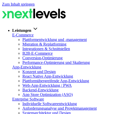
Zum Inhalt springen
Leistungen
E-Commerce
Plattformentwicklung und -management
Migration & Replatforming
Integrationen & Schnittstellen
B2B-E-Commerce
Conversion-Optimierung
Performance-Optimierung und Skalierung
App-Entwicklung
Konzept und Design
React Native App-Entwicklung
Plattformübergreifende App-Entwicklung
Web-App-Entwicklung / PWA
Backend-Entwicklung
App Store Optimization (ASO)
Enterprise Software
Individuelle Softwareentwicklung
Anforderungsanalyse und Projektmanagement
Systemarchitektur und Design