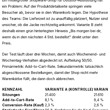
Ein mittelgroßer Shopware-Shop für Outdoor-Ausrüstung hat
ein Problem: Auf der Produktdetailseite springen viele
Besucher ab, bevor sie in den Warenkorb legen. Die Hypothese
des Teams: Die Lieferzeit ist zu unauffällig platziert, Nutzer sind
unsicher, ob die Jacke rechtzeitig ankommt. Variante B zieht
deshalb einen grün hinterlegten Hinweis „Bis morgen bei dir,
wenn du in den nächsten 4 Std. bestellst" direkt unter den
Preis.
Der Test läuft über drei Wochen, damit auch Wochenend- und
Wochentag-Verhalten abgedeckt ist. Aufteilung 50/50.
Primärmetrik: Add-to-Cart-Rate. Sekundärmetrik: tatsächlich
abgeschlossene Bestellungen, damit der Shop nicht mehr
Warenkörbe füllt, die dann doch abbrechen.
KENNZAHL
VARIANTE A (KONTROLLE)
VARIANT
Sitzungen
21.400
21.610
Add-to-Cart-Rate
8,1 %
9,4 %
Conversion-Rate (Kauf)
2,3 %
2,6 %