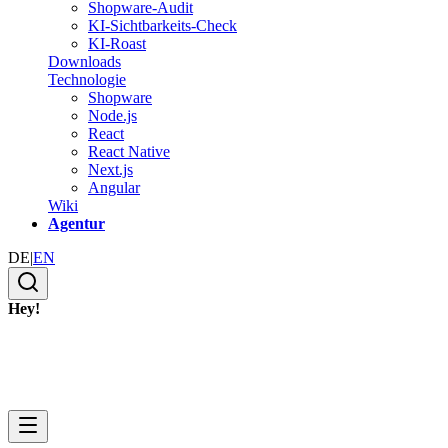
Shopware-Audit
KI-Sichtbarkeits-Check
KI-Roast
Downloads
Technologie
Shopware
Node.js
React
React Native
Next.js
Angular
Wiki
Agentur
DE
|
EN
Hey!