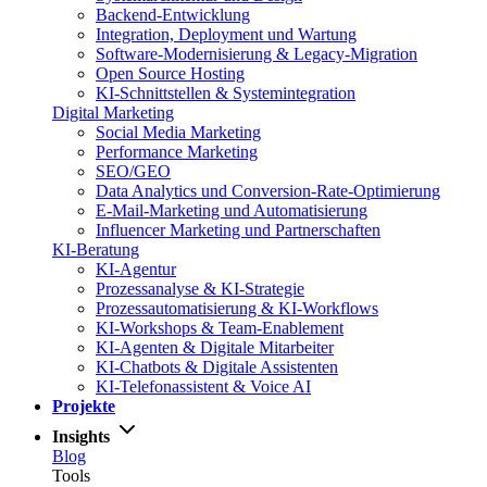
Backend-Entwicklung
Integration, Deployment und Wartung
Software-Modernisierung & Legacy-Migration
Open Source Hosting
KI-Schnittstellen & Systemintegration
Digital Marketing
Social Media Marketing
Performance Marketing
SEO/GEO
Data Analytics und Conversion-Rate-Optimierung
E-Mail-Marketing und Automatisierung
Influencer Marketing und Partnerschaften
KI-Beratung
KI-Agentur
Prozessanalyse & KI-Strategie
Prozessautomatisierung & KI-Workflows
KI-Workshops & Team-Enablement
KI-Agenten & Digitale Mitarbeiter
KI-Chatbots & Digitale Assistenten
KI-Telefonassistent & Voice AI
Projekte
Insights
Blog
Tools