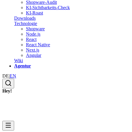
Shopware-Audit
KI-Sichtbarkeits-Check
KI-Roast
Downloads
Technologie
Shopware
Node.js
React
React Native
Next.js
Angular
Wiki
Agentur
DE
|
EN
Hey!