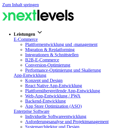
Zum Inhalt springen
Leistungen
E-Commerce
Plattformentwicklung und -management
Migration & Replatforming
Integrationen & Schnittstellen
B2B-E-Commerce
Conversion-Optimierung
Performance-Optimierung und Skalierung
App-Entwicklung
Konzept und Design
React Native App-Entwicklung
Plattformübergreifende App-Entwicklung
Web-App-Entwicklung / PWA
Backend-Entwicklung
App Store Optimization (ASO)
Enterprise Software
Individuelle Softwareentwicklung
Anforderungsanalyse und Projektmanagement
Systemarchitektur und Design