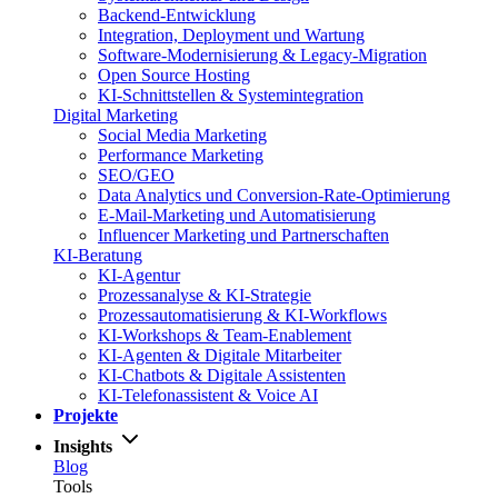
Backend-Entwicklung
Integration, Deployment und Wartung
Software-Modernisierung & Legacy-Migration
Open Source Hosting
KI-Schnittstellen & Systemintegration
Digital Marketing
Social Media Marketing
Performance Marketing
SEO/GEO
Data Analytics und Conversion-Rate-Optimierung
E-Mail-Marketing und Automatisierung
Influencer Marketing und Partnerschaften
KI-Beratung
KI-Agentur
Prozessanalyse & KI-Strategie
Prozessautomatisierung & KI-Workflows
KI-Workshops & Team-Enablement
KI-Agenten & Digitale Mitarbeiter
KI-Chatbots & Digitale Assistenten
KI-Telefonassistent & Voice AI
Projekte
Insights
Blog
Tools