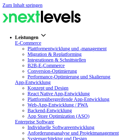
Zum Inhalt springen
Leistungen
E-Commerce
Plattformentwicklung und -management
Migration & Replatforming
Integrationen & Schnittstellen
B2B-E-Commerce
Conversion-Optimierung
Performance-Optimierung und Skalierung
App-Entwicklung
Konzept und Design
React Native App-Entwicklung
Plattformübergreifende App-Entwicklung
Web-App-Entwicklung / PWA
Backend-Entwicklung
App Store Optimization (ASO)
Enterprise Software
Individuelle Softwareentwicklung
Anforderungsanalyse und Projektmanagement
Systemarchitektur und Design