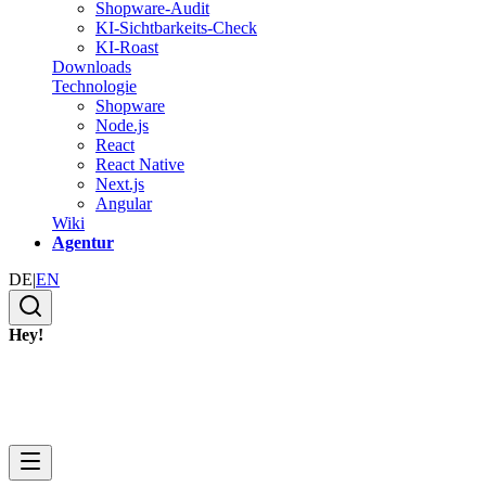
Shopware-Audit
KI-Sichtbarkeits-Check
KI-Roast
Downloads
Technologie
Shopware
Node.js
React
React Native
Next.js
Angular
Wiki
Agentur
DE
|
EN
Hey!