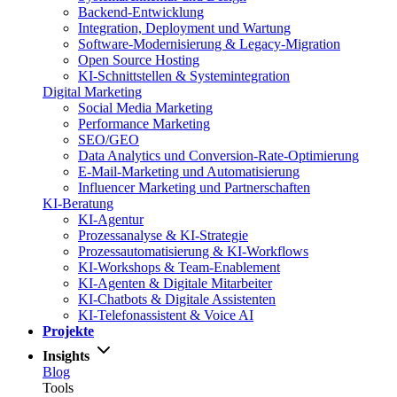
Backend-Entwicklung
Integration, Deployment und Wartung
Software-Modernisierung & Legacy-Migration
Open Source Hosting
KI-Schnittstellen & Systemintegration
Digital Marketing
Social Media Marketing
Performance Marketing
SEO/GEO
Data Analytics und Conversion-Rate-Optimierung
E-Mail-Marketing und Automatisierung
Influencer Marketing und Partnerschaften
KI-Beratung
KI-Agentur
Prozessanalyse & KI-Strategie
Prozessautomatisierung & KI-Workflows
KI-Workshops & Team-Enablement
KI-Agenten & Digitale Mitarbeiter
KI-Chatbots & Digitale Assistenten
KI-Telefonassistent & Voice AI
Projekte
Insights
Blog
Tools