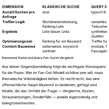
DIMENSION
KLASSISCHE SUCHE
QUERY F
Anzahl Suchen pro
eine
typisch 8–
Anfrage
Treffer-Logik
Wortübereinstimmung,
semantisch
Ranking-Liste
Teilsuchen
Ergebnis
Liste blauer Links
synthetisie
Quellen
Optimierungsziel
Ranking für ein Keyword
Treffer für
Content-Bauweise
seitenweise, keyword-
modular, fr
zentriert
Passagen
Klassische Suche und Query Fan-Out im Vergleich
Aus dieser Gegenüberstellung folgt die wichtigste Konsequenz
für die Praxis: Wer im Fan-Out-Modell sichtbar sein will, muss
thematische Vollständigkeit liefern. Es reicht nicht, das eine
offensichtliche Haupt-Keyword zu bedienen; gefragt sind
Inhalte, die das Umfeld der Frage — Vergleiche, Kosten,
Voraussetzungen, Sonderfälle — jeweils eigenständig und
belegt beantworten.