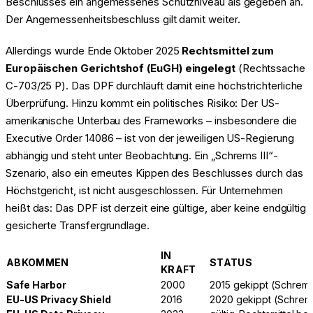
Beschlusses ein angemessenes Schutzniveau als gegeben an.
Der Angemessenheitsbeschluss gilt damit weiter.
Allerdings wurde Ende Oktober 2025
Rechtsmittel zum
Europäischen Gerichtshof (EuGH) eingelegt
(Rechtssache
C-703/25 P). Das DPF durchläuft damit eine höchstrichterliche
Überprüfung. Hinzu kommt ein politisches Risiko: Der US-
amerikanische Unterbau des Frameworks – insbesondere die
Executive Order 14086 – ist von der jeweiligen US-Regierung
abhängig und steht unter Beobachtung. Ein „Schrems III“-
Szenario, also ein erneutes Kippen des Beschlusses durch das
Höchstgericht, ist nicht ausgeschlossen. Für Unternehmen
heißt das: Das DPF ist derzeit eine gültige, aber keine endgültig
gesicherte Transfergrundlage.
IN
ABKOMMEN
STATUS
KRAFT
Safe Harbor
2000
2015 gekippt (Schrems
EU-US Privacy Shield
2016
2020 gekippt (Schrems