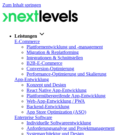
Zum Inhalt springen
Leistungen
E-Commerce
Plattformentwicklung und -management
Migration & Replatforming
Integrationen & Schnittstellen
B2B-E-Commerce
Conversion-Optimierung
Performance-Optimierung und Skalierung
App-Entwicklung
Konzept und Design
React Native App-Entwicklung
Plattformübergreifende App-Entwicklung
Web-App-Entwicklung / PWA
Backend-Entwicklung
App Store Optimization (ASO)
Enterprise Software
Individuelle Softwareentwicklung
Anforderungsanalyse und Projektmanagement
Systemarchitektur und Design