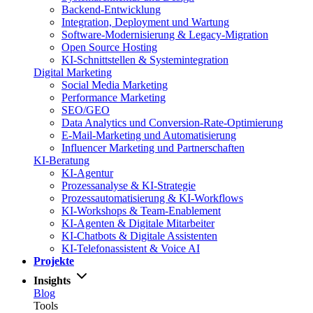
Backend-Entwicklung
Integration, Deployment und Wartung
Software-Modernisierung & Legacy-Migration
Open Source Hosting
KI-Schnittstellen & Systemintegration
Digital Marketing
Social Media Marketing
Performance Marketing
SEO/GEO
Data Analytics und Conversion-Rate-Optimierung
E-Mail-Marketing und Automatisierung
Influencer Marketing und Partnerschaften
KI-Beratung
KI-Agentur
Prozessanalyse & KI-Strategie
Prozessautomatisierung & KI-Workflows
KI-Workshops & Team-Enablement
KI-Agenten & Digitale Mitarbeiter
KI-Chatbots & Digitale Assistenten
KI-Telefonassistent & Voice AI
Projekte
Insights
Blog
Tools