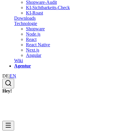
Shopware-Audit
KI-Sichtbarkeits-Check
KI-Roast
Downloads
Technologie
Shopware
Node.js
React
React Native
Next.js
Angular
Wiki
Agentur
DE
|
EN
Hey!