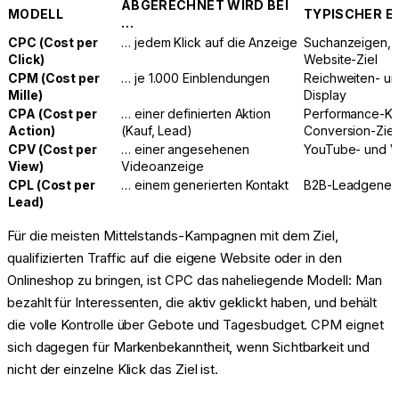
ABGERECHNET WIRD BEI
MODELL
TYPISCHER E
…
CPC (Cost per
… jedem Klick auf die Anzeige
Suchanzeigen, 
Click)
Website-Ziel
CPM (Cost per
… je 1.000 Einblendungen
Reichweiten- u
Mille)
Display
CPA (Cost per
… einer definierten Aktion
Performance-Ka
Action)
(Kauf, Lead)
Conversion-Ziel
CPV (Cost per
… einer angesehenen
YouTube- und 
View)
Videoanzeige
CPL (Cost per
… einem generierten Kontakt
B2B-Leadgener
Lead)
Für die meisten Mittelstands-Kampagnen mit dem Ziel,
qualifizierten Traffic auf die eigene Website oder in den
Onlineshop zu bringen, ist CPC das naheliegende Modell: Man
bezahlt für Interessenten, die aktiv geklickt haben, und behält
die volle Kontrolle über Gebote und Tagesbudget. CPM eignet
sich dagegen für Markenbekanntheit, wenn Sichtbarkeit und
nicht der einzelne Klick das Ziel ist.