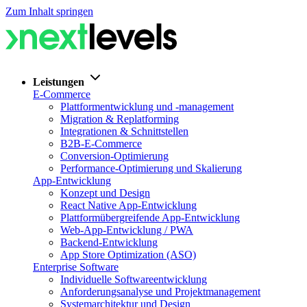
Zum Inhalt springen
Leistungen
E-Commerce
Plattformentwicklung und -management
Migration & Replatforming
Integrationen & Schnittstellen
B2B-E-Commerce
Conversion-Optimierung
Performance-Optimierung und Skalierung
App-Entwicklung
Konzept und Design
React Native App-Entwicklung
Plattformübergreifende App-Entwicklung
Web-App-Entwicklung / PWA
Backend-Entwicklung
App Store Optimization (ASO)
Enterprise Software
Individuelle Softwareentwicklung
Anforderungsanalyse und Projektmanagement
Systemarchitektur und Design