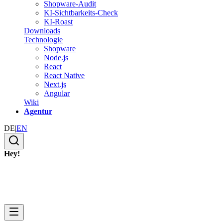
Shopware-Audit
KI-Sichtbarkeits-Check
KI-Roast
Downloads
Technologie
Shopware
Node.js
React
React Native
Next.js
Angular
Wiki
Agentur
DE
|
EN
Hey!