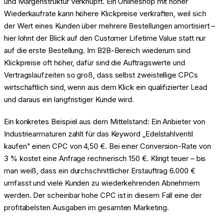
und Margenstruktur verknüpft. Ein Onlineshop mit hoher
Wiederkaufrate kann höhere Klickpreise verkraften, weil sich
der Wert eines Kunden über mehrere Bestellungen amortisiert –
hier lohnt der Blick auf den Customer Lifetime Value statt nur
auf die erste Bestellung. Im B2B-Bereich wiederum sind
Klickpreise oft höher, dafür sind die Auftragswerte und
Vertragslaufzeiten so groß, dass selbst zweistellige CPCs
wirtschaftlich sind, wenn aus dem Klick ein qualifizierter Lead
und daraus ein langfristiger Kunde wird.
Ein konkretes Beispiel aus dem Mittelstand: Ein Anbieter von
Industriearmaturen zahlt für das Keyword „Edelstahlventil
kaufen" einen CPC von 4,50 €. Bei einer Conversion-Rate von
3 % kostet eine Anfrage rechnerisch 150 €. Klingt teuer – bis
man weiß, dass ein durchschnittlicher Erstauftrag 6.000 €
umfasst und viele Kunden zu wiederkehrenden Abnehmern
werden. Der scheinbar hohe CPC ist in diesem Fall eine der
profitabelsten Ausgaben im gesamten Marketing.