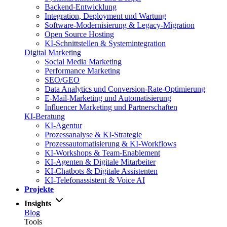
Backend-Entwicklung
Integration, Deployment und Wartung
Software-Modernisierung & Legacy-Migration
Open Source Hosting
KI-Schnittstellen & Systemintegration
Digital Marketing
Social Media Marketing
Performance Marketing
SEO/GEO
Data Analytics und Conversion-Rate-Optimierung
E-Mail-Marketing und Automatisierung
Influencer Marketing und Partnerschaften
KI-Beratung
KI-Agentur
Prozessanalyse & KI-Strategie
Prozessautomatisierung & KI-Workflows
KI-Workshops & Team-Enablement
KI-Agenten & Digitale Mitarbeiter
KI-Chatbots & Digitale Assistenten
KI-Telefonassistent & Voice AI
Projekte
Insights
Blog
Tools