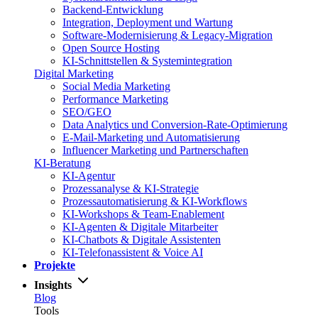
Backend-Entwicklung
Integration, Deployment und Wartung
Software-Modernisierung & Legacy-Migration
Open Source Hosting
KI-Schnittstellen & Systemintegration
Digital Marketing
Social Media Marketing
Performance Marketing
SEO/GEO
Data Analytics und Conversion-Rate-Optimierung
E-Mail-Marketing und Automatisierung
Influencer Marketing und Partnerschaften
KI-Beratung
KI-Agentur
Prozessanalyse & KI-Strategie
Prozessautomatisierung & KI-Workflows
KI-Workshops & Team-Enablement
KI-Agenten & Digitale Mitarbeiter
KI-Chatbots & Digitale Assistenten
KI-Telefonassistent & Voice AI
Projekte
Insights
Blog
Tools