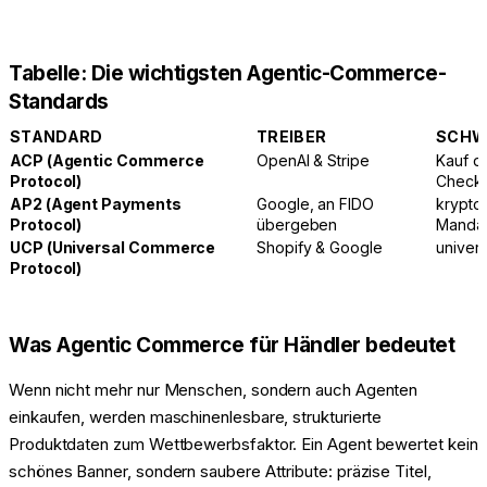
Tabelle: Die wichtigsten Agentic-Commerce-
Standards
STANDARD
TREIBER
SCHW
ACP (Agentic Commerce
OpenAI & Stripe
Kauf di
Protocol)
Checko
AP2 (Agent Payments
Google, an FIDO
kryptog
Protocol)
übergeben
Manda
UCP (Universal Commerce
Shopify & Google
univer
Protocol)
Was Agentic Commerce für Händler bedeutet
Wenn nicht mehr nur Menschen, sondern auch Agenten
einkaufen, werden maschinenlesbare, strukturierte
Produktdaten zum Wettbewerbsfaktor. Ein Agent bewertet kein
schönes Banner, sondern saubere Attribute: präzise Titel,