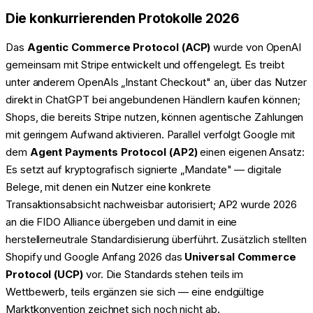
Die konkurrierenden Protokolle 2026
Das
Agentic Commerce Protocol (ACP)
wurde von OpenAI
gemeinsam mit Stripe entwickelt und offengelegt. Es treibt
unter anderem OpenAIs „Instant Checkout" an, über das Nutzer
direkt in ChatGPT bei angebundenen Händlern kaufen können;
Shops, die bereits Stripe nutzen, können agentische Zahlungen
mit geringem Aufwand aktivieren. Parallel verfolgt Google mit
dem
Agent Payments Protocol (AP2)
einen eigenen Ansatz:
Es setzt auf kryptografisch signierte „Mandate" — digitale
Belege, mit denen ein Nutzer eine konkrete
Transaktionsabsicht nachweisbar autorisiert; AP2 wurde 2026
an die FIDO Alliance übergeben und damit in eine
herstellerneutrale Standardisierung überführt. Zusätzlich stellten
Shopify und Google Anfang 2026 das
Universal Commerce
Protocol (UCP)
vor. Die Standards stehen teils im
Wettbewerb, teils ergänzen sie sich — eine endgültige
Marktkonvention zeichnet sich noch nicht ab.