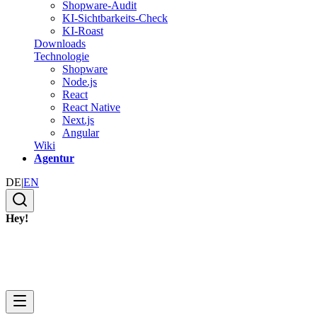
Shopware-Audit
KI-Sichtbarkeits-Check
KI-Roast
Downloads
Technologie
Shopware
Node.js
React
React Native
Next.js
Angular
Wiki
Agentur
DE
|
EN
Hey!