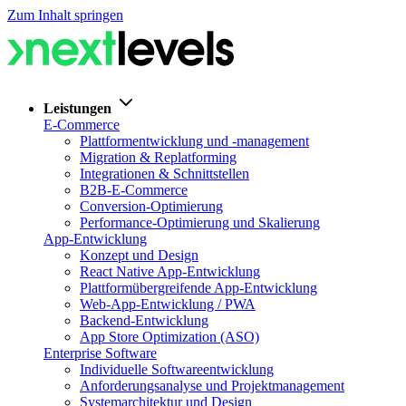
Zum Inhalt springen
Leistungen
E-Commerce
Plattformentwicklung und -management
Migration & Replatforming
Integrationen & Schnittstellen
B2B-E-Commerce
Conversion-Optimierung
Performance-Optimierung und Skalierung
App-Entwicklung
Konzept und Design
React Native App-Entwicklung
Plattformübergreifende App-Entwicklung
Web-App-Entwicklung / PWA
Backend-Entwicklung
App Store Optimization (ASO)
Enterprise Software
Individuelle Softwareentwicklung
Anforderungsanalyse und Projektmanagement
Systemarchitektur und Design